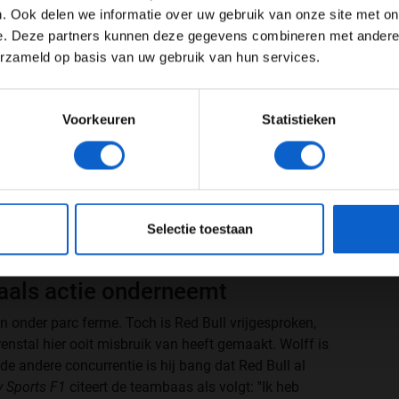
Toon alle alcoholische drankenadvertenties (18+)
. Ook delen we informatie over uw gebruik van onze site met on
e. Deze partners kunnen deze gegevens combineren met andere i
Toon alle kansspelenadvertenties (24+)
erzameld op basis van uw gebruik van hun services.
Meer informatie?
Voorkeuren
Statistieken
JONGER DAN 24
24 JAAR OF OUDER
eeg ons
privacybeleid
voor meer informatie over gegevensgebruik en -bes
Selectie toestaan
maals actie onderneemt
 onder parc ferme. Toch is Red Bull vrijgesproken,
enstal hier ooit misbruik van heeft gemaakt. Wolff is
de andere concurrentie is hij bang dat Red Bull al
y Sports F1
citeert de teambaas als volgt: ''Ik heb