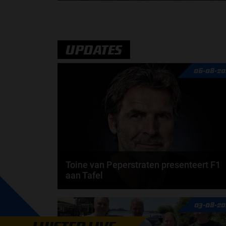
Max Verstappen verrast zichzelf. De opmerkelijke
straffen en blauwe vlaggen. En Maleisië is terug...
door
de redactie van Grand Prix Radio
UPDATES
06-08-20
Toine van Peperstraten presenteert F1
aan Tafel
Rob van Someren, Beitske Visser en Frans
03-08-20
Verschuur schuiven aan in de nieuwe F1 aan Tafel.
Iedere...