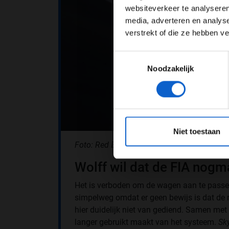
websiteverkeer te analyseren
media, adverteren en analys
verstrekt of die ze hebben v
Toestemmingsselectie
Noodzakelijk
*Raadpl
Niet toestaan
Foto: Red Bull Content Pool
Wolff wil dat de FIA nog
Het is verboden om de wagen aan te passen
simpelweg omdat er geen bewijs is dat de r
hier duidelijk niet van gediend. Samen met 
langer gebruikt maakt van het systeem.
Sk