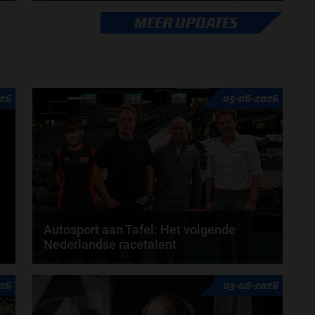
Veranderingen aanstaande voor Max Verstappen en
MEER UPDATES
Red Bull. McLaren en Aston Martin komen met
grote...
door
de redactie van Grand Prix Radio
26
05-08-2026
Autosport aan Tafel: Het volgende
Nederlandse racetalent
Hoe klim je naar te top in de racewereld? Wat is er
26
03-08-2026
nodig om alles uit je carrière te halen? En hoe...