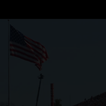
GRAND PRIX UPDATES
OVE
F1 UPDATES
FOUN
F1 KWALIFICATIES
GRAN
F1 RACES
GRAN
F1 KALENDER
F1 COUREURS KAMPIOENSCHAP