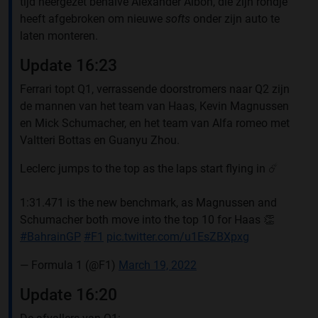
tijd neergezet behalve Alexander Albon, die zijn rondje
heeft afgebroken om nieuwe
softs
onder zijn auto te
laten monteren.
Update 16:23
Ferrari topt Q1, verrassende doorstromers naar Q2 zijn
de mannen van het team van Haas, Kevin Magnussen
en Mick Schumacher, en het team van Alfa romeo met
Valtteri Bottas en Guanyu Zhou.
Leclerc jumps to the top as the laps start flying in ☄️
1:31.471 is the new benchmark, as Magnussen and
Schumacher both move into the top 10 for Haas 👏
#BahrainGP
#F1
pic.twitter.com/u1EsZBXpxg
— Formula 1 (@F1)
March 19, 2022
Update 16:20