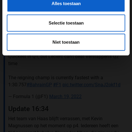
Alles toestaan
15. Guanyu Zhou
Update 16:38
Selectie toestaan
De helmetcam is ook tijdens de kwalificatie te
bewonderen. Er wordt meegereden bij Charles Leclerc,
Niet toestaan
coureur bij Ferrari. Het levert mooie beelden op.
Quickest in Q1, but Leclerc can't beat Verstappen's Q2
time
The reigning champ is currently fastest with a
1:30.757
#BahrainGP
#F1
pic.twitter.com/SnaJ2okf1d
— Formula 1 (@F1)
March 19, 2022
Update 16:34
Het team van Haas blijft verrassen, met Kevin
Magnussen op het moment op p4. Iedereen heeft een