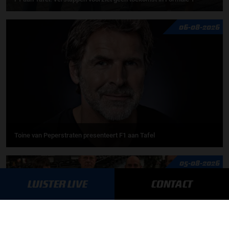
06-08-2026
Toine van Peperstraten presenteert F1 aan Tafel
05-08-2026
LUISTER LIVE
CONTACT