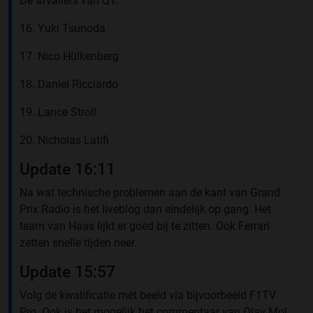
De afvallers van Q1:
16. Yuki Tsunoda
17. Nico Hülkenberg
18. Daniel Ricciardo
19. Lance Stroll
20. Nicholas Latifi
Update 16:11
Na wat technische problemen aan de kant van Grand
Prix Radio is het liveblog dan eindelijk op gang. Het
team van Haas lijkt er goed bij te zitten. Ook Ferrari
zetten snelle tijden neer.
Update 15:57
Volg de kwalificatie mét beeld via bijvoorbeeld F1TV
Pro. Ook is het mogelijk het commentaar van Olav Mol