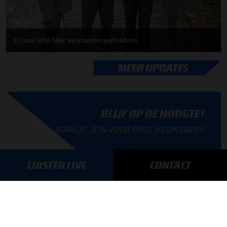
F1 aan Tafel: Max Verstappen geeft advies
MEER UPDATES
BLIJF OP DE HOOGTE!
SCHRIJF JE IN VOOR ONZE NIEUWSBRIEF
LUISTER LIVE
CONTACT
AANMELDEN