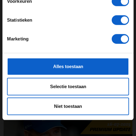
Voorkeuren
HAAS F1 TEAM IN CIJFERS 2024
JONGER DAN 24
Statistieken
24 JAAR OF OUDER
GERELATEERDE UPDATES
Marketing
16-07-2025
*Raadpleeg ons
privacybeleid
voor meer informatie over
gegevensgebruik en -bescherming.
Alles toestaan
Selectie toestaan
Schumacher bevestigt gesprekken met nieuw F1-team:
Niet toestaan
"Indrukwekkend project"
16-07-2025
PREMIUM UPDATE