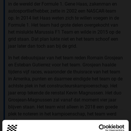
in de wereld der Formule 1. Gene Haas, zakenman en
autosportliefhebber, zette in 2002 een NASCAR-team
op. In 2014 liet Haas weten zich te willen voegen in de
Formule 1. Het team had grote delen overgekocht van
het mislukte Marussia F1 Team en wilde in 2015 op de
grid staan. Dat plan lukte niet en het team schoof een
jaar later dan toch aan bij de grid.
In het debuutsjaar van het team reden Romain Grosjean
en Esteban Gutierrez voor het team. Grosjean haalde
tijdens vijf races, waaronder de thuisrace van het team
in Amerika, punten en daarmee eindigde het team op de
achtste plek in het constructeurskampioenschap. Het
jaar erop tekende de renstal Kevin Magnussen. Het duo
Grosjean-Magnussen zal vanaf dat moment vier jaar
blijven staan. Het team wist alleen in 2018 een goede
plek te noteren in het kampioenschap, het team werd
vijfde.