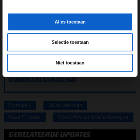
*Raadpleeg ons
privacybeleid
voor meer informatie over
component acht toegestaan zijn per seizoen. Alle
gegevensgebruik en -bescherming.
nieuwe onderdelen vallen dus binnen de motorpoule,
waardoor de coureur geen straf krijgt.
Alles toestaan
Lees ook:
Oscar Piastri snelste in eerste vrije training
Imola
Selectie toestaan
Lees ook:
Race Gemist: Vrije Training 1 Emilia-
Romagna nu terug te luisteren
Niet toestaan
Lees ook:
Anthony Hamilton krijgt officiële FIA-rol in
ondersteuning jonge coureurs
Formule 1
Oliver Bearman
Haas F1 Team
Grand Prix van Emilia-Romagna
GERELATEERDE UPDATES