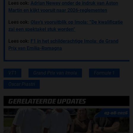
Lees ook:
Adrian Newey onder de indruk van Aston
Martin en kijkt vooruit naar 2026-reglementen
Lees ook:
Olav’s vooruitblik op Imola: “De kwalificatie
zal een spektakel stuk worden”
Lees ook:
F1 in het schilderachtige Imola: de Grand
Prix van Emilia-Romagna
VT1
Grand Prix van Imola
Formule 1
Oscar Piastri
GERELATEERDE UPDATES
03-08-2026