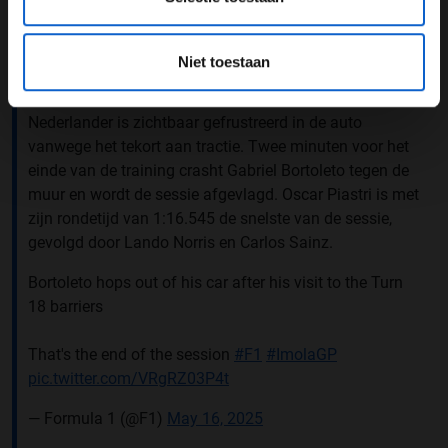
voeren aan zijn RB21. Williams noteert sterke
rondetijden. In de laatste fase van de eerste training
rijden de coureurs voornamelijk longruns. Verstappen
Niet toestaan
rapporteert dat hij het gevoel heeft dat hij veel aan het
driften is en niet kan vertrouwen op de remmen. De
Nederlander is zichtbaar gefrustreerd in de auto
vanwege het tekort aan tractie. Twee minuten voor het
einde van de training crasht Gabriel Bortoleto tegen de
muur en wordt de sessie afgevlagd. Oscar Piastri is met
zijn rondetijd van 1:16.545 de snelste van de sessie,
gevolgd door Lando Norris en Carlos Sainz.
Bortoleto hops out of his car after his visit to the Turn
18 barriers
That's the end of the session
#F1
#ImolaGP
pic.twitter.com/VRgRZ03P4t
— Formula 1 (@F1)
May 16, 2025