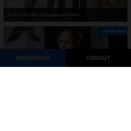
F1 aan Tafel: Max Verstappen geeft advies
03-08-2026
LUISTER LIVE
CONTACT
Daniëlle Geel en Werner Budding te gast in F1 aan Tafel
MEER UPDATES