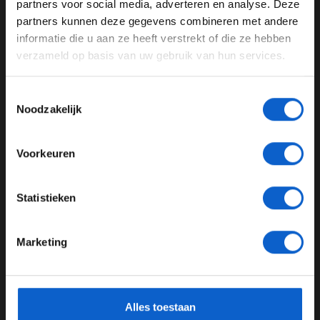
partners voor social media, adverteren en analyse. Deze
Pas je advertentie instellingen aan en klik hieronder om
partners kunnen deze gegevens combineren met andere
door te gaan naar de website!
informatie die u aan ze heeft verstrekt of die ze hebben
verzameld op basis van uw gebruik van hun services.
Advertentie instellingen
Toon alle alcoholische drankenadvertenties (18+)
Toestemmingsselectie
Toon alle kansspelenadvertenties (24+)
Noodzakelijk
Meer informatie?
F1 aan Tafel: Max Verstappen geeft advies
Voorkeuren
31-07-2026
JONGER DAN 24
Statistieken
24 JAAR OF OUDER
Marketing
*Raadpleeg ons
privacybeleid
voor meer informatie over
gegevensgebruik en -bescherming.
Alles toestaan