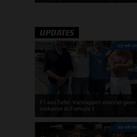
Geen enkele sensor kan wat Max Verstappen voelt,
Formule 1-CEO Stefano Domenicali zorgt voor...
door
de redactie van Grand Prix Radio
UPDATES
07-08-20
F1 aan Tafel: Verstappen voorziet geen
toekomst in Formule 1
Max Verstappen wil géén Formule 1-team, de FIA e
05-08-20
de motorfabrikanten zaten niet op één lijn en...