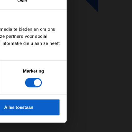
Over
de website!
 media te bieden en om ons
ze partners voor social
nformatie die u aan ze heeft
Marketing
cherming.
Alles toestaan