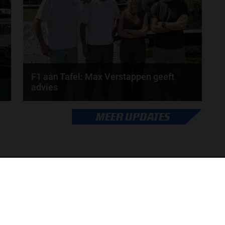
door
Tim Koenders
F1 aan Tafel: Max Verstappen geeft
advies
Max Verstappen adviseert Red Bull. Gaat George
MEER UPDATES
Russell weg bij Mercedes? En moet de budgetcap...
door
de redactie van Grand Prix Radio
ONLINE RADIO LUISTEREN
Luisteren naar Grand Prix Radio
Ov