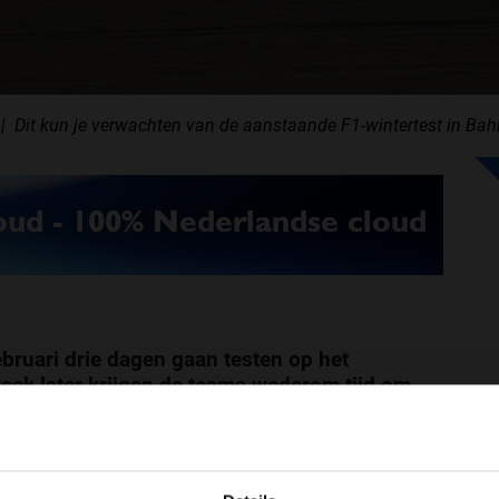
Dit kun je verwachten van de aanstaande F1-wintertest in Bah
ebruari drie dagen gaan testen op het
week later krijgen de teams wederom tijd om
g hun wagen gereed te maken voor het
ason tests
zijn voor de teams van groot
WELKOM BIJ GRAND PRIX RADIO
p de schop zijn gegaan. Wat kunnen we
welke conclusies kunnen we trekken na de