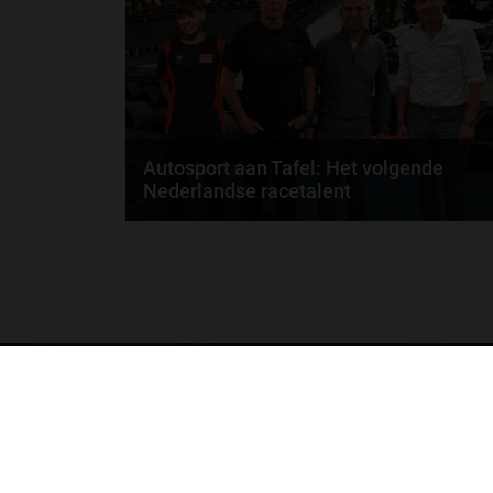
door
de redactie van Grand Prix Radio
Autosport aan Tafel: Het volgende
Nederlandse racetalent
Hoe klim je naar te top in de racewereld? Wat is er
nodig om alles uit je carrière te halen? En hoe...
door
de redactie van Grand Prix Radio
GA SNEL NAAR…
Max Verstappen nieuws