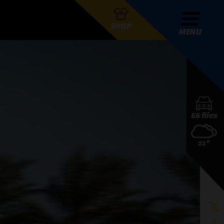
SHOP
MENU
R GRAND PRIX RADIO
66 files
DERS
21°
D PRIX RADIO TEAM
D PRIX RADIO ACTIES