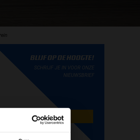
rein
BLIJF OP DE HOOGTE!
SCHRIJF JE IN VOOR ONZE
NIEUWSBRIEF
AANMELDEN