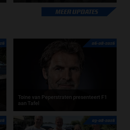
Max Verstappen verrast zichzelf. De opmerkelijke
MEER UPDATES
straffen en blauwe vlaggen. En Maleisië is terug...
door
de redactie van Grand Prix Radio
26
06-08-2026
Toine van Peperstraten presenteert F1
aan Tafel
n
Rob van Someren, Beitske Visser en Frans
26
03-08-2026
Verschuur schuiven aan in de nieuwe F1 aan Tafel.
Iedere...