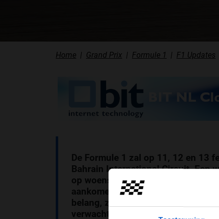
Home
Grand Prix
Formule 1
F1 Updates
De Formule 1 zal op 11, 12 en 13 f
Bahrain International Circuit. Een 
op woensdag, donderdag en vrijda
aankomende seizoen. Deze
pre-se
belang, zeker nu de regels flink o
verwachten van deze testdagen en 