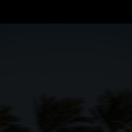
GRAND PRIX UPDATES
OVE
F1 UPDATES
FOUN
F1 KWALIFICATIES
GRAN
F1 RACES
GRAN
F1 KALENDER
F1 COUREURS KAMPIOENSCHAP