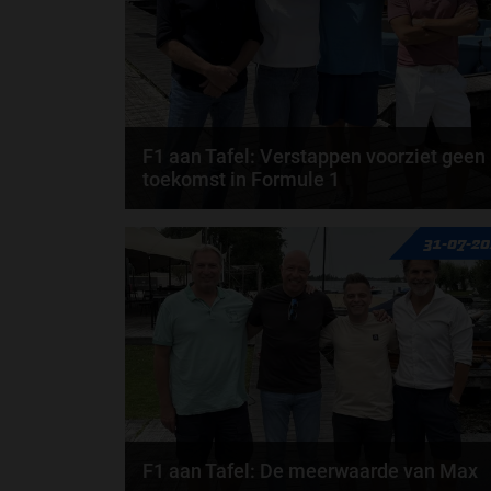
F1 aan Tafel: Verstappen voorziet geen
toekomst in Formule 1
Max Verstappen wil géén Formule 1-team, de FIA e
31-07-2
de motorfabrikanten zaten niet op één lijn en...
door
de redactie van Grand Prix Radio
F1 aan Tafel: De meerwaarde van Max