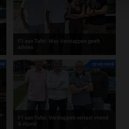
F1 aan Tafel: Max Verstappen geeft
advies
n
Max Verstappen adviseert Red Bull. Gaat George
026
27-07-2026
Russell weg bij Mercedes? En moet de budgetcap...
door
de redactie van Grand Prix Radio
F1 aan Tafel: Verstappen verrast vriend
& vijand