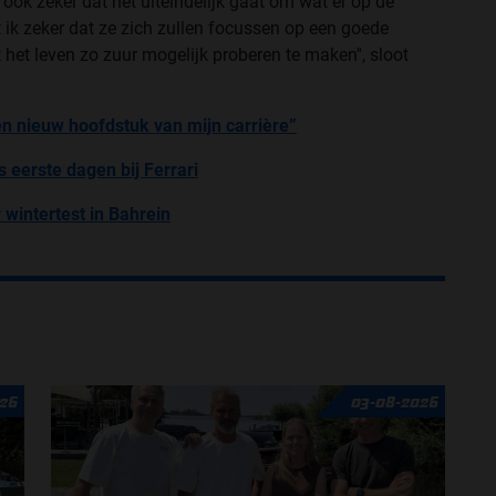
ok zeker dat het uiteindelijk gaat om wat er op de
ik zeker dat ze zich zullen focussen op een goede
 het leven zo zuur mogelijk proberen te maken'', sloot
een nieuw hoofdstuk van mijn carrière”
 eerste dagen bij Ferrari
 wintertest in Bahrein
26
03-08-2026