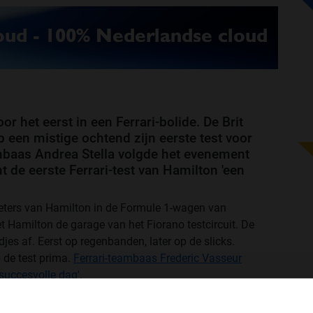
r het eerst in een Ferrari-bolide. De Brit
p een mistige ochtend zijn eerste test voor
ambaas Andrea Stella volgde het evenement
emt de eerste Ferrari-test van Hamilton 'een
meters van Hamilton in de Formule 1-wagen van
et Hamilton de garage van het Fiorano testcircuit. De
s af. Eerst op regenbanden, later op de slicks.
 de test prima.
Ferrari-teambaas Frederic Vasseur
 succesvolle dag'
.