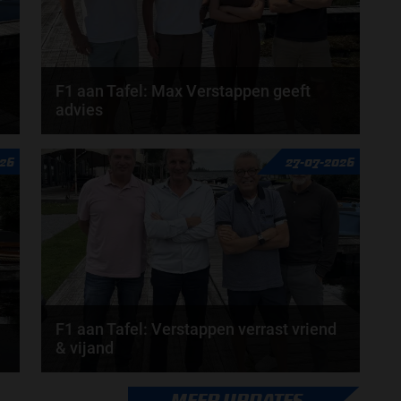
F1 aan Tafel: Max Verstappen geeft
advies
n
Max Verstappen adviseert Red Bull. Gaat George
026
27-07-2026
Russell weg bij Mercedes? En moet de budgetcap...
door
de redactie van Grand Prix Radio
F1 aan Tafel: Verstappen verrast vriend
& vijand
Max Verstappen verrast zichzelf. De opmerkelijke
MEER UPDATES