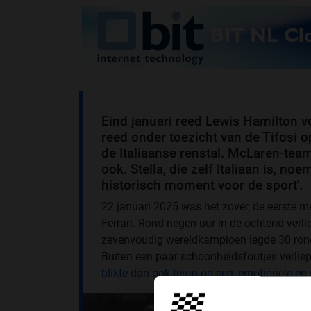
Eind januari reed Lewis Hamilton voo
reed onder toezicht van de Tifosi o
de Italiaanse renstal. McLaren-te
ook. Stella, die zelf Italiaan is, no
historisch moment voor de sport'.
22 januari 2025 was het zover, de eerste 
Ferrari. Rond negen uur in de ochtend verli
zevenvoudig wereldkampioen legde 30 rondje
Buiten een paar schoonheidsfoutjes verliep
blikte dan ook terug op een 'emotionele en