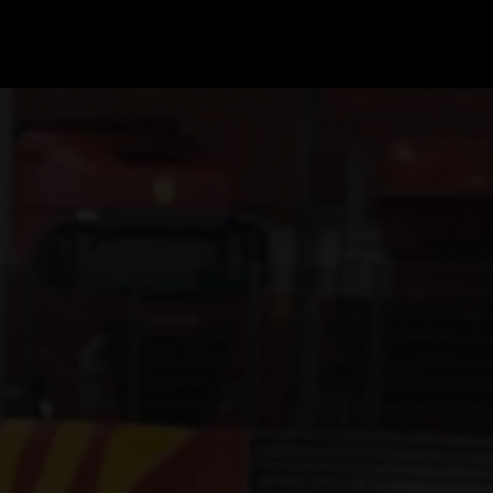
GRAND PRIX UPDATES
OVE
F1 UPDATES
FOUN
F1 KWALIFICATIES
GRAN
F1 RACES
GRAN
F1 KALENDER
F1 COUREURS KAMPIOENSCHAP