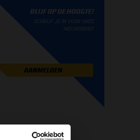
BLIJF OP DE HOOGTE!
SCHRIJF JE IN VOOR ONZE
NIEUWSBRIEF
AANMELDEN