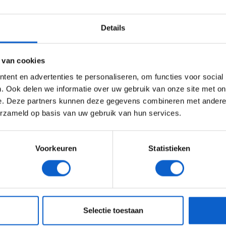
WELKOM BIJ GRAND PRIX RADIO
Details
Ben je 24 jaar of ouder?
ertentie instellingen aan en klik hieronder om door te gaan naar 
 van cookies
Advertentie instellingen
ent en advertenties te personaliseren, om functies voor social
Toon alle alcoholische drankenadvertenties (18+)
. Ook delen we informatie over uw gebruik van onze site met on
e. Deze partners kunnen deze gegevens combineren met andere i
Toon alle kansspelenadvertenties (24+)
erzameld op basis van uw gebruik van hun services.
Meer informatie?
Voorkeuren
Statistieken
JONGER DAN 24
24 JAAR OF OUDER
eeg ons
privacybeleid
voor meer informatie over gegevensgebruik en -bes
Selectie toestaan