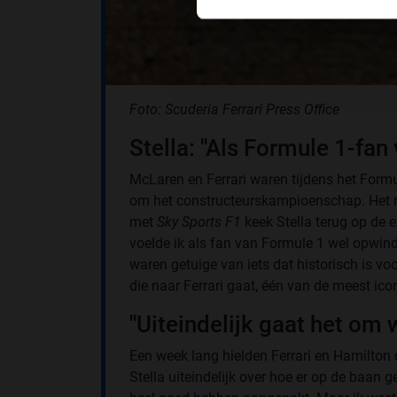
Foto: Scuderia Ferrari Press Office
Stella: ''Als Formule 1-fan
McLaren en Ferrari waren tijdens het Formu
om het constructeurskampioenschap. Het r
met
Sky Sports F1
keek Stella terug op de ee
voelde ik als fan van Formule 1 wel opwindin
waren getuige van iets dat historisch is 
die naar Ferrari gaat, één van de meest icon
''Uiteindelijk gaat het om 
Een week lang hielden Ferrari en Hamilton 
Stella uiteindelijk over hoe er op de baan g