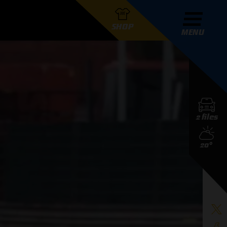
SHOP
MENU
R GRAND PRIX RADIO
2 files
DERS
20°
D PRIX RADIO TEAM
D PRIX RADIO ACTIES