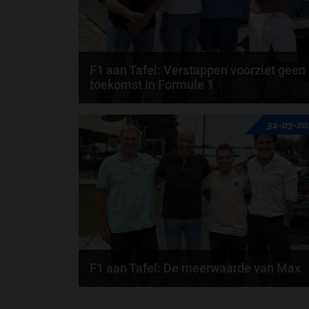
F1 aan Tafel: Verstappen voorziet geen
toekomst in Formule 1
Max Verstappen wil géén Formule 1-team, de FIA e
31-07-2
de motorfabrikanten zaten niet op één lijn en...
door
de redactie van Grand Prix Radio
F1 aan Tafel: De meerwaarde van Max
Geen enkele sensor kan wat Max Verstappen voelt,