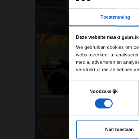
Toestemming
Pas je adv
Deze website maakt gebruik
We gebruiken cookies om cont
websiteverkeer te analyseren
media, adverteren en analys
verstrekt of die ze hebben v
Toestemmingsselectie
Noodzakelijk
*Raadpl
Niet toestaan