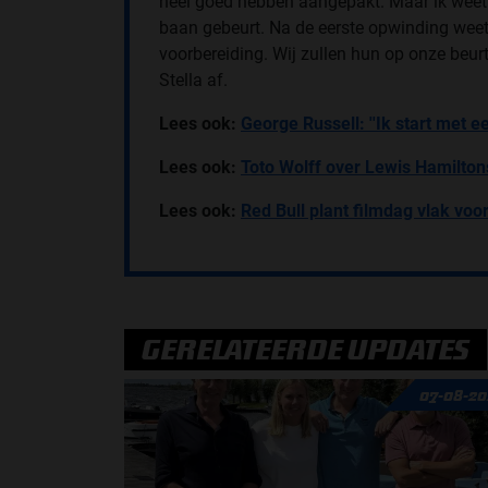
heel goed hebben aangepakt. Maar ik weet o
baan gebeurt. Na de eerste opwinding weet 
voorbereiding. Wij zullen hun op onze beurt
Stella af.
Lees ook:
George Russell: ''Ik start met 
Lees ook:
Toto Wolff over Lewis Hamiltons
Lees ook:
Red Bull plant filmdag vlak voor
GERELATEERDE UPDATES
07-08-20