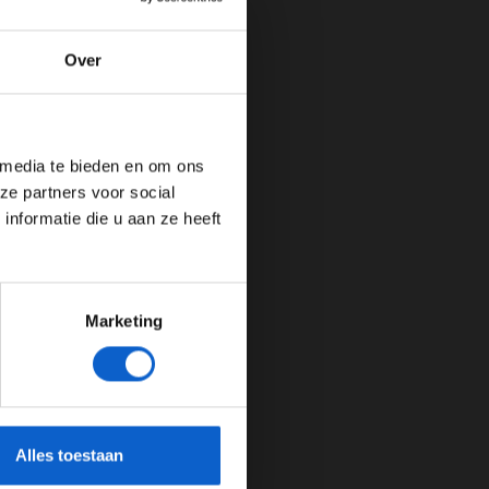
Over
de website!
 media te bieden en om ons
ze partners voor social
nformatie die u aan ze heeft
Marketing
cherming.
Alles toestaan