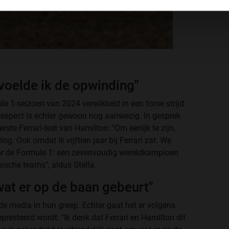
 voelde ik de opwinding''
le 1-seizoen van 2024 verwikkeld in een forse strijd
espect is echter gewoon nog aanwezig. In gesprek
rste Ferrari-test van Hamilton: ''Om eerlijk te zijn,
g. Ook omdat ik vijftien jaar bij Ferrari zat. We
voor de Formule 1: een zevenvoudig wereldkampioen
ische teams'', aldus Stella.
wat er op de baan gebeurt''
de media in hun greep. Echter gaat het er volgens
epresteerd wordt: ''Ik denk dat Ferrari en Hamilton dit