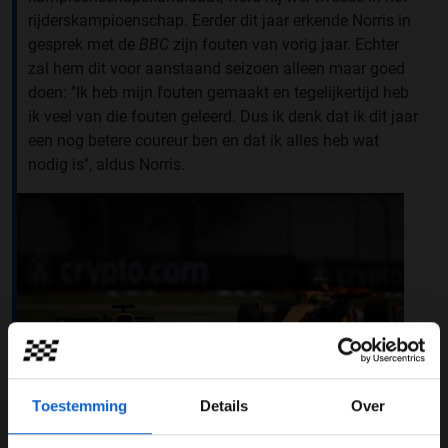
rijderskampioenschap. Eerder dit jaar erkende Norris in
gesprek met de
BBC
zijn fouten van vorig jaar. Echter
zal hem dit voor aanstaand seizoen alleen maar goed
doen: ''Ik heb mijn fouten gemaakt en tegelijkertijd heb
ik veel van die fouten geleerd. Dus ik denk dat ik dit jaar
een nog betere coureur ben en dat ik alles heb wat
nodig is'', aldus Norris.
Toestemming
Details
Over