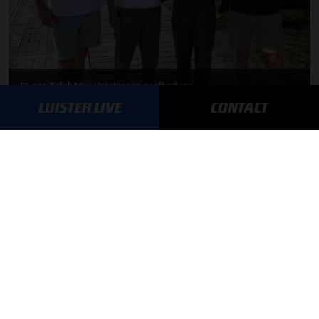
F1 aan Tafel: Max Verstappen geeft advies
LUISTER LIVE
CONTACT
MEER UPDATES
BLIJF OP DE HOOGTE!
SCHRIJF JE IN VOOR ONZE NIEUWSBRIEF