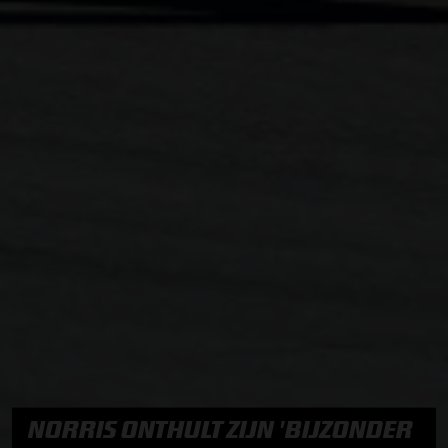
NORRIS ONTHULT ZIJN 'BIJZONDER