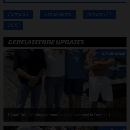
Formule 1
Lando Norris
McLaren F1
2025
GERELATEERDE UPDATES
07-08-2026
F1 aan Tafel: Verstappen voorziet geen toekomst in Formule 1