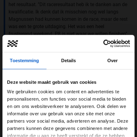
het resultaat. ''Dit raceresultaat heb ik te danken aan de
kwalificatie. Ik denk dat ik misschien nog wel langs
Magnussen had kunnen komen in de race, maar de rest
was een te grote uitdaging. Het was een heel
frustrerend weekend. P8 is niet waar we willen finishen'',
deelt Piastri met
F1.com
na afloop van de race.
P17 ➡️ P8
Toestemming
Details
Over
Great comeback to finish in the points. 💪
#MexicoGP
pic.twitter.com/SgACqWnX1p
Deze website maakt gebruik van cookies
— McLaren (@McLarenF1)
October 27, 2024
We gebruiken cookies om content en advertenties te
WELKOM BIJ GRAND PRIX RADIO
personaliseren, om functies voor social media te bieden
Goede
pace
en om ons websiteverkeer te analyseren. Ook delen we
Ondanks een wellicht ietwat tegenvallend raceresultaat
informatie over uw gebruik van onze site met onze
Ben je 24 jaar of ouder?
is Piastri wel tevreden met de
pace
die de MCL38 dit
partners voor social media, adverteren en analyse. Deze
weekend heeft laten zien. ''Ik had het gevoel dat ik in de
Pas je advertentie instellingen aan en klik hieronder om
partners kunnen deze gegevens combineren met andere
trainingen en zelfs in de kwalificatie een goede
pace
door te gaan naar de website!
informatie die u aan ze heeft verstrekt of die ze hebben