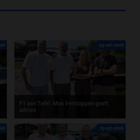
26
03-08-2026
F1 aan Tafel: Max Verstappen geeft
advies
n
Max Verstappen adviseert Red Bull. Gaat George
026
27-07-2026
Russell weg bij Mercedes? En moet de budgetcap...