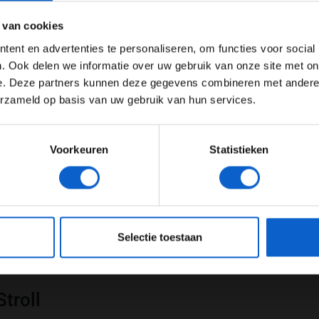
ertentie instellingen aan en klik hieronder om door te gaan naar 
 van cookies
Advertentie instellingen
ent en advertenties te personaliseren, om functies voor social
Toon alle alcoholische drankenadvertenties (18+)
. Ook delen we informatie over uw gebruik van onze site met on
e. Deze partners kunnen deze gegevens combineren met andere i
Toon alle kansspelenadvertenties (24+)
erzameld op basis van uw gebruik van hun services.
Meer informatie?
Voorkeuren
Statistieken
JONGER DAN 24
24 JAAR OF OUDER
eeg ons
privacybeleid
voor meer informatie over gegevensgebruik en -bes
Selectie toestaan
troll