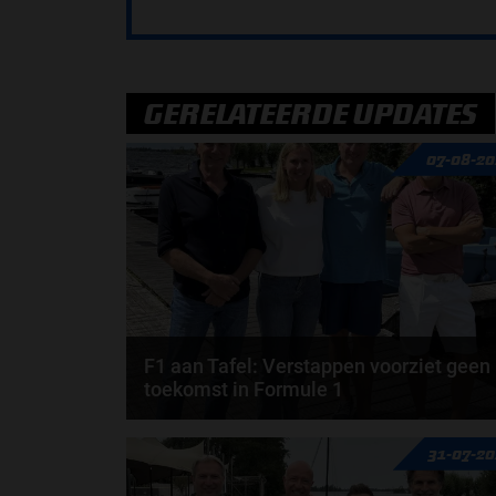
GERELATEERDE UPDATES
07-08-20
F1 aan Tafel: Verstappen voorziet geen
toekomst in Formule 1
Max Verstappen wil géén Formule 1-team, de FIA e
31-07-2
de motorfabrikanten zaten niet op één lijn en...