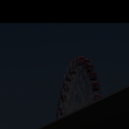
GRAND PRIX UPDATES
OVE
F1 UPDATES
FOUN
F1 KWALIFICATIES
GRAN
F1 RACES
GRAN
F1 KALENDER
F1 COUREURS KAMPIOENSCHAP