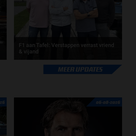
door
de redactie van Grand Prix Radio
F1 aan Tafel: Verstappen verrast vriend
& vijand
Max Verstappen verrast zichzelf. De opmerkelijke
MEER UPDATES
straffen en blauwe vlaggen. En Maleisië is terug...
door
de redactie van Grand Prix Radio
26
06-08-2026