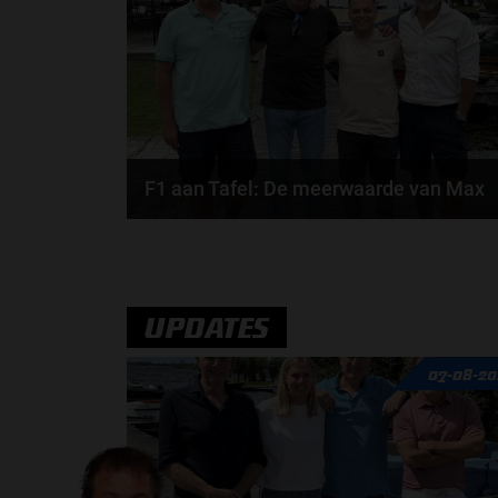
door
de redactie van Grand Prix Radio
F1 aan Tafel: De meerwaarde van Max
Geen enkele sensor kan wat Max Verstappen voelt,
Formule 1-CEO Stefano Domenicali zorgt voor...
door
de redactie van Grand Prix Radio
UPDATES
07-08-20