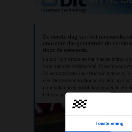
De eerste dag van het raceweekend i
coureurs die gedurende de eerste tw
door de stewards.
Lando Norris maakte het meeste indruk op C
trainingen de snelste man. Er waren ook e
Zo veroorzaakte Jack Doohan tijdens VT2 ee
één. Ook Fernando Alonso maakte op zijn beu
grindbak tussen bocht acht en negen. En dan
hebben gehouden tijdens de eerste twee tr
Toestemming