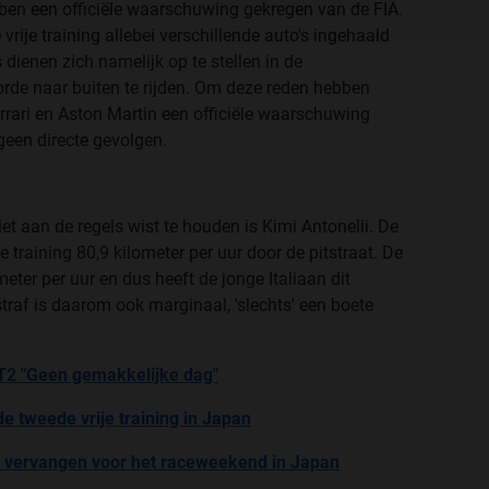
ben een officiële waarschuwing gekregen van de FIA.
rije training allebei verschillende auto's ingehaald
's dienen zich namelijk op te stellen in de
orde naar buiten te rijden. Om deze reden hebben
rrari en Aston Martin een officiële waarschuwing
geen directe gevolgen.
iet aan de regels wist te houden is Kimi Antonelli. De
e training 80,9 kilometer per uur door de pitstraat. De
er per uur en dus heeft de jonge Italiaan dit
raf is daarom ook marginaal, 'slechts' een boete
T2 "Geen gemakkelijke dag"
e tweede vrije training in Japan
l vervangen voor het raceweekend in Japan