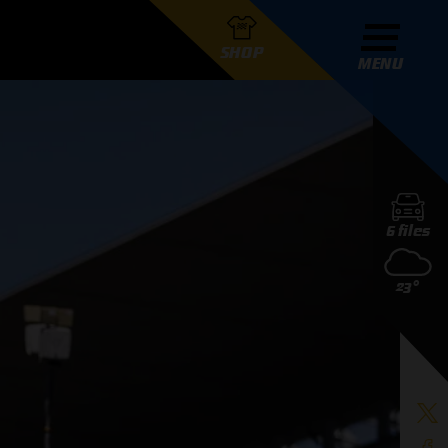
SHOP
MENU
R GRAND PRIX RADIO
6 files
DERS
23°
D PRIX RADIO TEAM
D PRIX RADIO ACTIES