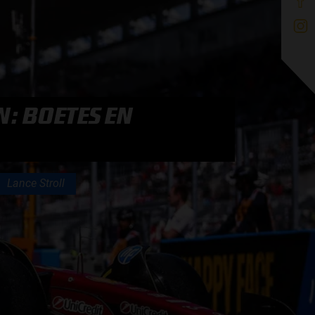
N: BOETES EN
Lance Stroll