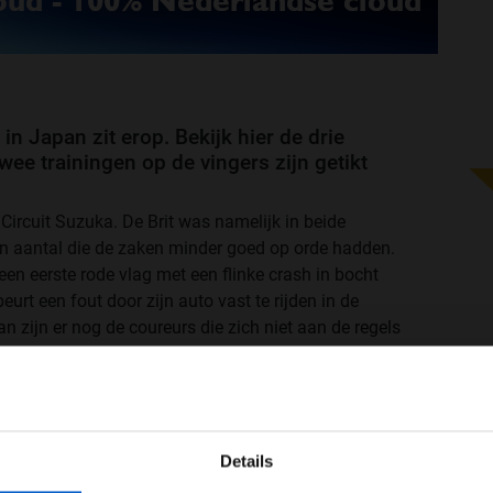
n Japan zit erop. Bekijk hier de drie
ee trainingen op de vingers zijn getikt
ircuit Suzuka. De Brit was namelijk in beide
en aantal die de zaken minder goed op orde hadden.
n eerste rode vlag met een flinke crash in bocht
rt een fout door zijn auto vast te rijden in de
 zijn er nog de coureurs die zich niet aan de regels
ainingen. Het gaat daarbij om de volgende coureurs.
WELKOM BIJ GRAND PRIX RADIO
Details
Ben je 24 jaar of ouder?