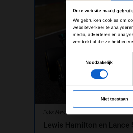
Pas je adv
Deze website maakt gebruik
We gebruiken cookies om cont
websiteverkeer te analyseren
media, adverteren en analys
verstrekt of die ze hebben v
Toestemmingsselectie
Noodzakelijk
*Raadpl
Niet toestaan
Foto: Mercedes AMG F1
Lewis Hamilton en Lance S