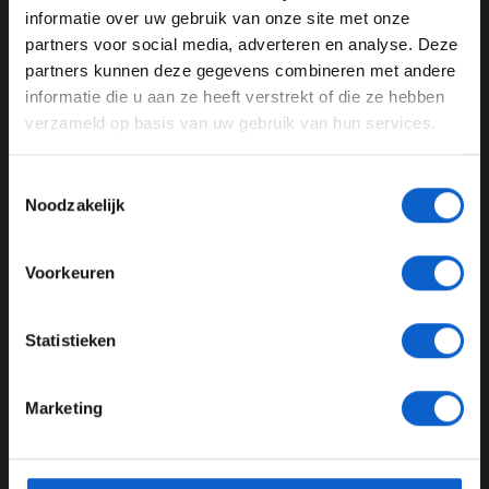
informatie over uw gebruik van onze site met onze
GERELATEERDE UPDATES
Ben je 24 jaar of ouder?
partners voor social media, adverteren en analyse. Deze
Pas je advertentie instellingen aan en klik hieronder om
07-08-2026
partners kunnen deze gegevens combineren met andere
door te gaan naar de website!
informatie die u aan ze heeft verstrekt of die ze hebben
verzameld op basis van uw gebruik van hun services.
Advertentie instellingen
Toon alle alcoholische drankenadvertenties (18+)
Toestemmingsselectie
Toon alle kansspelenadvertenties (24+)
Noodzakelijk
Meer informatie?
Voorkeuren
F1 aan Tafel: Verstappen voorziet geen toekomst in Formule 1
JONGER DAN 24
Statistieken
03-08-2026
24 JAAR OF OUDER
Marketing
*Raadpleeg ons
privacybeleid
voor meer informatie over
gegevensgebruik en -bescherming.