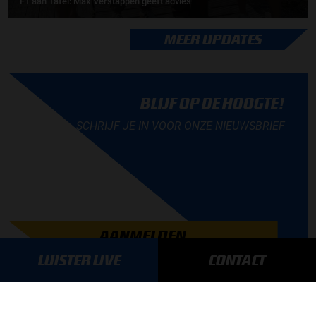
F1 aan Tafel: Max Verstappen geeft advies
MEER UPDATES
BLIJF OP DE HOOGTE!
SCHRIJF JE IN VOOR ONZE NIEUWSBRIEF
AANMELDEN
LUISTER LIVE
CONTACT