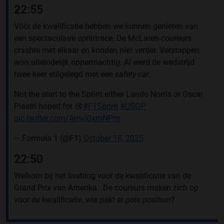
22:55
Vóór de kwalificatie hebben we kunnen genieten van
een spectaculaire sprintrace. De McLaren-coureurs
crashte met elkaar en konden niet verder. Verstappen
won uiteindelijk oppermachtig. Al werd de wedstrijd
twee keer stilgelegd met een
safety car
.
Not the start to the Sprint either Lando Norris or Oscar
Piastri hoped for 😢
#F1Sprint
#USGP
pic.twitter.com/AmyI0xmNPm
— Formula 1 (@F1)
October 18, 2025
22:50
Welkom bij het liveblog voor de kwalificatie van de
Grand Prix van Amerika. De coureurs maken zich op
voor de kwalificatie, wie pakt er
pole position
?