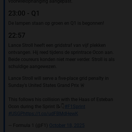
voorwielophanging aangepast.
23:00 - Q1
De lampen staan op groen en Q1 is begonnen!
22:57
Lance Stroll heeft een gridstraf van vijf plekken
ontvangen. Hij reed tijdens de sprintrace Ocon aan.
Beide coureurs konden niet meer verder. Stroll is als
schuldige aangewezen.
Lance Stroll will serve a five-place grid penalty in
Sunday's United States Grand Prix 🚨
This follows his collision with the Haas of Esteban
Ocon during the Sprint 📝👇
#F1Sprint
#USGP
https://t.co/udFBMdHewK
— Formula 1 (@F1)
October 18, 2025