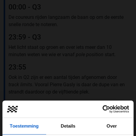
00:00 - Q3
De coureurs rijden langzaam de baan op om de eerste
snelle ronde te noteren.
23:59 - Q3
Het licht staat op groen en over iets meer dan 10
minuten weten we wie er vanaf
pole position
start.
23:55
Ook in Q2 zijn er een aantal tijden afgenomen door
track limits
. Vooral Pierre Gasly is daar de dupe van en
strandt daardoor op de vijftiende plek.
23:51 -Q2
De baan is op en niemand verbetert zijn tijd. We nemen
afscheid van:
Toestemming
Details
Over
11) Nico Hülkenberg