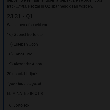
hebben we een aantal tijden afgepakt zien worden door
track limits
. Het zal in Q2 spannend gaan worden.
23:31 - Q1
We nemen afscheid van:
16) Gabriel Bortoleto
17) Esteban Ocon
18) Lance Stroll
19) Alexander Albon
20) Isack Hadjar*
*geen tijd neergezet
ELIMINATED IN Q1 ❌
16. Bortoleto