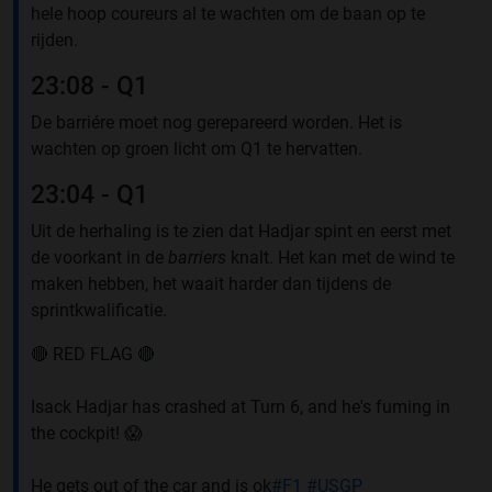
hele hoop coureurs al te wachten om de baan op te
rijden.
23:08 - Q1
De barriére moet nog gerepareerd worden. Het is
wachten op groen licht om Q1 te hervatten.
23:04 - Q1
Uit de herhaling is te zien dat Hadjar spint en eerst met
de voorkant in de
barriers
knalt. Het kan met de wind te
maken hebben, het waait harder dan tijdens de
sprintkwalificatie.
🔴 RED FLAG 🔴
Isack Hadjar has crashed at Turn 6, and he's fuming in
the cockpit! 😱
He gets out of the car and is ok
#F1
#USGP