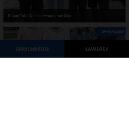
F1 aan Tafel: De meerwaarde van Max
27-07-2026
LUISTER LIVE
CONTACT
F1 aan Tafel: Verstappen verrast vriend & vijand
MEER UPDATES
UPDATES