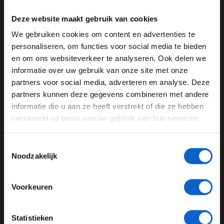
12) Liam Lawson
Deze website maakt gebruik van cookies
We gebruiken cookies om content en advertenties te
13) Yuki Tsunoda
WELKOM BIJ GRAND PRIX RADIO
personaliseren, om functies voor social media te bieden
14) Pierre Gasly
en om ons websiteverkeer te analyseren. Ook delen we
informatie over uw gebruik van onze site met onze
Ben je 24 jaar of ouder?
15) Franco Colapinto
partners voor social media, adverteren en analyse. Deze
Pas je advertentie instellingen aan en klik hieronder om
partners kunnen deze gegevens combineren met andere
OUT IN Q2 ❌
door te gaan naar de website!
informatie die u aan ze heeft verstrekt of die ze hebben
verzameld op basis van uw gebruik van hun services.
11. Hulkenberg
Advertentie instellingen
12. Lawson
Toon alle alcoholische drankenadvertenties (18+)
13. Tsunoda
Toestemmingsselectie
Toon alle kansspelenadvertenties (24+)
Noodzakelijk
14. Gasly
15. Colapinto
#F1
#USGP
pic.twitter.com/DBJe39ZIC9
Meer informatie?
Voorkeuren
— Formula 1 (@F1)
October 18, 2025
23:47 - Q2
JONGER DAN 24
Statistieken