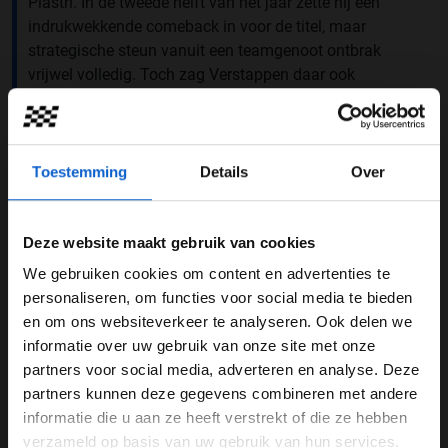
Piastri. In de tweede helft van het jaar zette hij een
indrukwekkende comeback in voor de titel, maar
strategische steun vanuit een teamgenoot ontbrak
vrijwel volledig. Toch zag Verstappen daar ook
voordelen in. “Als je alleen bent, kan je natuurlijk vol in
de aanval, kan je veel agressiever zijn”, legt hij uit in
gesprek met Viaplay. ''Dat heb ik altijd liever. Kijk, als je
een beetje gelijk bent met de auto, dan wens ik ze veel
Toestemming
Details
Over
succes met z’n tweeën, want dan kan je het zelf echt
wel bepalen.''
Deze website maakt gebruik van cookies
We gebruiken cookies om content en advertenties te
WELKOM BIJ GRAND PRIX RADIO
personaliseren, om functies voor social media te bieden
en om ons websiteverkeer te analyseren. Ook delen we
informatie over uw gebruik van onze site met onze
Ben je 24 jaar of ouder?
partners voor social media, adverteren en analyse. Deze
Pas je advertentie instellingen aan en klik hieronder om
partners kunnen deze gegevens combineren met andere
door te gaan naar de website!
informatie die u aan ze heeft verstrekt of die ze hebben
verzameld op basis van uw gebruik van hun services.