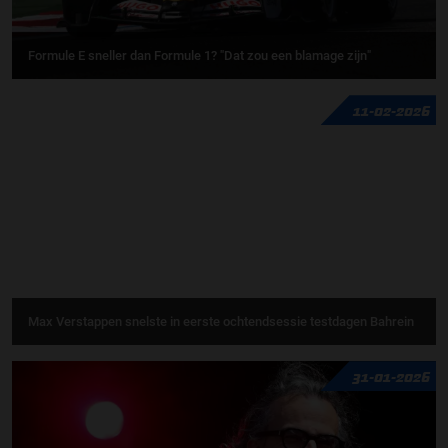
Formule E sneller dan Formule 1? "Dat zou een blamage zijn"
11-02-2026
Max Verstappen snelste in eerste ochtendsessie testdagen Bahrein
31-01-2026