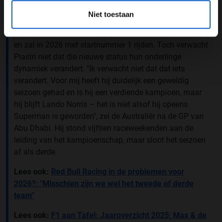
De keuze van McLaren voor volledige gelijkheid leidde
Niet toestaan
tot een titelstrijd die pas in de laatste race werd beslist.
Norris veroverde uiteindelijk het wereldkampioenschap
en zal in 2026 met startnummer 1 rijden. Toch verwacht
Piastri niet dat die nieuwe status hun onderlinge
dynamiek verandert. ''Ik verwacht niet dat dat iets
verandert. Voor mij heeft hij duidelijk een geweldig
seizoen gehad en is hij een verdiende kampioen, maar
hij blijft Lando Norris – het is niet alsof hij opeens
Superman is geworden'', zei de Australiër na de GP van
Abu Dhabi. Hij stond vijftien raceweekenden aan de
leiding van het kampioenschap, maar sloot het seizoen
af als derde.
Lees ook:
Red Bull Racing in de problemen voor
2026?: "Misschien zijn we wel het tweede of derde
team"
Lees ook:
F1 aan Tafel: Jaaroverzicht 2025; Max & de