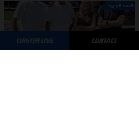
03-08-2026
LUISTER LIVE
CONTACT
F1 aan Tafel: Max Verstappen geeft advies
MEER UPDATES
BLIJF OP DE HOOGTE!
SCHRIJF JE IN VOOR ONZE NIEUWSBRIEF