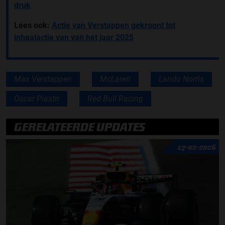
druk
Lees ook:
Actie van Verstappen gekroont tot
inhaalactie van van het jaar 2025
Max Verstappen
McLaren
Lando Norris
Oscar Piastri
Red Bull Racing
GERELATEERDE UPDATES
17-02-2026