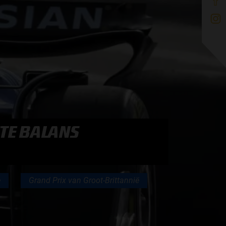
STE BALANS
e
Grand Prix van Groot-Brittannië