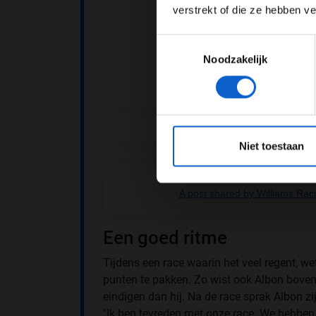
verstrekt of die ze hebben v
Toestemmingsselectie
Noodzakelijk
*Raadpl
Niet toestaan
A post shared by Williams Rac
Een goed ritme
Tijdens een race waarin het veel regent, w
punten te pakken. Zo wist ook Albon boven
eindigen dan hij. Na de race sprak Albon zi
''Ik ben tevreden met onze race. We hebben 