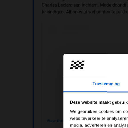
Charles Leclerc een incident. Mede door di
te eindigen. Albon wist wel punten te pakke
Toestemming
Pas je adv
Deze website maakt gebruik
We gebruiken cookies om cont
websiteverkeer te analyseren
View this post on Instagram
media, adverteren en analys