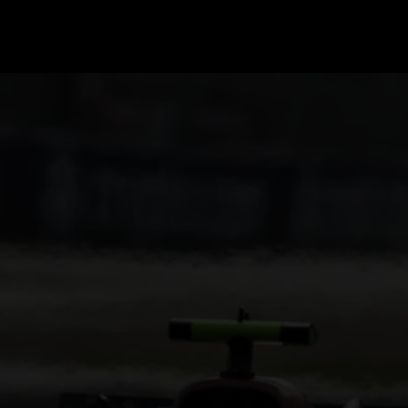
GRAND PRIX UPDATES
OVE
F1 UPDATES
FOUN
F1 KWALIFICATIES
GRAN
F1 RACES
GRAN
F1 KALENDER
F1 COUREURS KAMPIOENSCHAP