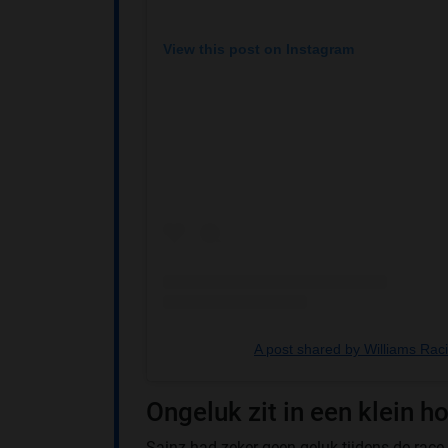
View this post on Instagram
A post shared by Williams Rac
Ongeluk zit in een klein h
Sainz had zeker geen geluk tijdens de race.