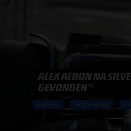
PODCASTS
HOE TE BELUISTEREN?
PODCAST PRESENTATOREN
PODCAST F1 AAN TAFEL
ALEX ALBON NA SILV
PODCAST AUTOSPORT AAN TAFEL
GEVONDEN''
Formule 1
Williams Racing
Ca