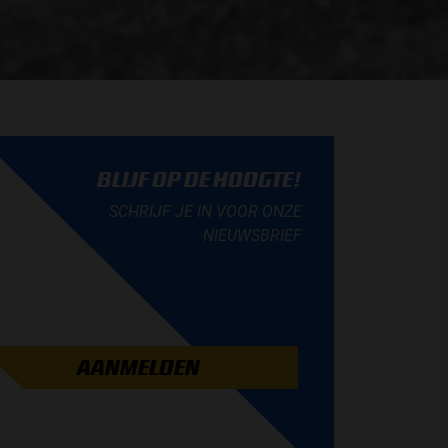
BLIJF OP DE HOOGTE!
SCHRIJF JE IN VOOR ONZE
NIEUWSBRIEF
AANMELDEN