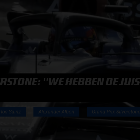
F1 TEAMS KAMPIOENSCHAP
MAX VERSTAPPEN
RACE GEMIST
ERSTONE: ''WE HEBBEN DE JUI
AANMELDEN NIEUWSBRIEF
NEEM CONTACT OP
rlos Sainz
Alexander Albon
Grand Prix Silverston