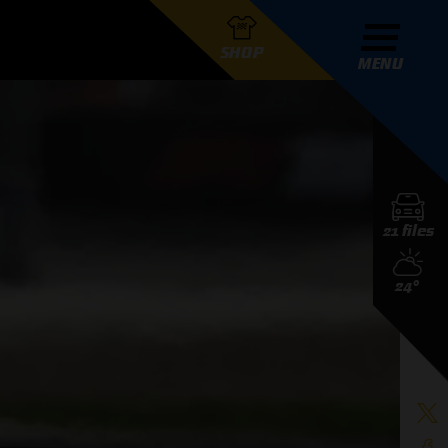
SHOP
MENU
R GRAND PRIX RADIO
21 files
DERS
24°
D PRIX RADIO TEAM
D PRIX RADIO ACTIES