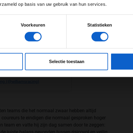
erzameld op basis van uw gebruik van hun services.
Meer informatie?
Voorkeuren
Statistieken
JONGER DAN 24
24 JAAR OF OUDER
eeg ons
privacybeleid
voor meer informatie over gegevensgebruik en -bes
Selectie toestaan
ing (@williamsracing)
eten teams die het normaal zwaar hebben altijd
 coureurs te eindigen die normaal gesproken hoger
jn team en vatte hij zijn dag samen door te zeggen:
de juiste balans gevonden tussen risicovol en veilig,