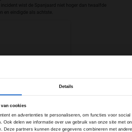
t incident wist de Spanjaard niet hoger dan twaalfde
n en eindigde als achtste.
WELKOM BIJ GRAND PRIX RADIO
Details
Ben je 24 jaar of ouder?
ertentie instellingen aan en klik hieronder om door te gaan naar 
 van cookies
Advertentie instellingen
ent en advertenties te personaliseren, om functies voor social
Toon alle alcoholische drankenadvertenties (18+)
. Ook delen we informatie over uw gebruik van onze site met on
e. Deze partners kunnen deze gegevens combineren met andere i
Toon alle kansspelenadvertenties (24+)