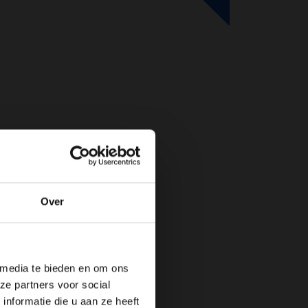
Over
de website!
 media te bieden en om ons
ze partners voor social
nformatie die u aan ze heeft