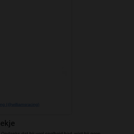
ing (@williamsracing)
oekje
 Ondanks dat hij veel snelheid had, wist hij geen