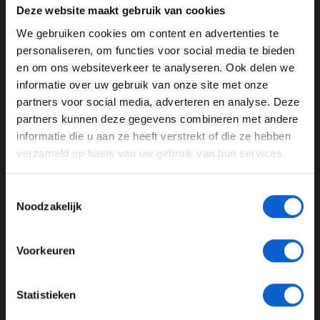
De Fransman is trots dat hij deze kans heeft
Deze website maakt gebruik van cookies
gekregen."Ik hoop dat ik mensen heb kunnen helpen
We gebruiken cookies om content en advertenties te
zichzelf te verbeteren. Dat is waarschijnlijk mijn
WELKOM BIJ GRAND PRIX RADIO
personaliseren, om functies voor social media te bieden
grootste trots. Ik wens het team het beste voor de
en om ons websiteverkeer te analyseren. Ook delen we
toekomst."
informatie over uw gebruik van onze site met onze
Ben je 24 jaar of ouder?
partners voor social media, adverteren en analyse. Deze
Lees ook:
Tijdschema voor de Grand Prix van Portugal
Pas je advertentie instellingen aan en klik hieronder om
partners kunnen deze gegevens combineren met andere
door te gaan naar de website!
informatie die u aan ze heeft verstrekt of die ze hebben
verzameld op basis van uw gebruik van hun services.
Advertentie instellingen
Romain Grosjean
Haas F1 Team
Toon alle alcoholische drankenadvertenties (18+)
Toestemmingsselectie
Toon alle kansspelenadvertenties (24+)
GERELATEERDE UPDATES
Noodzakelijk
Meer informatie?
28-12-2025
Voorkeuren
JONGER DAN 24
Statistieken
24 JAAR OF OUDER