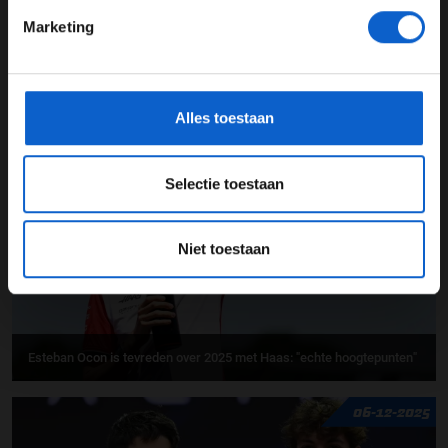
Marketing
*Raadpleeg ons
privacybeleid
voor meer informatie over
gegevensgebruik en -bescherming.
Oliver Bearman is positief over zijn 2025-seizoen: "Mijn draai
gevonden"
Alles toestaan
21-12-2025
Selectie toestaan
Niet toestaan
Esteban Ocon is tevreden over 2025 met Haas: "echte hoogtepunten"
06-12-2025