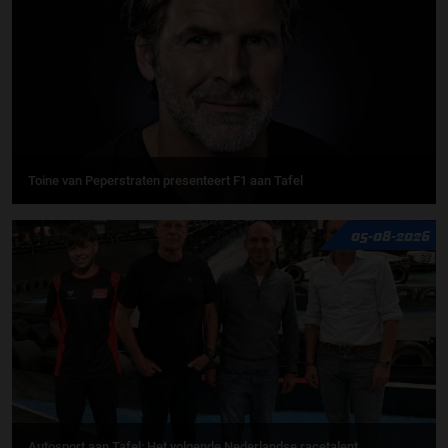
Toine van Peperstraten presenteert F1 aan Tafel
05-08-2026
Autosport aan Tafel: Het volgende Nederlandse racetalent