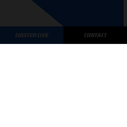
LUISTER LIVE
CONTACT
AANMELDEN
GA SNEL NAAR…
Max Verstappen nieuws