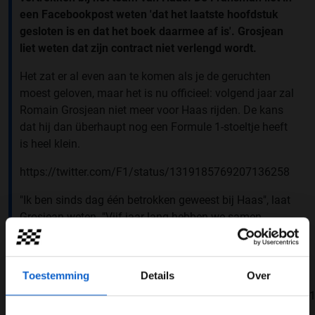
een Facebookpost weten 'dat het laatste hoofdstuk
gesloten is en dat het boek daarmee af is'. Grosjean
liet weten dat zijn contract niet verlengd wordt.
Het zat er al even aan te komen als je de geruchten
moest geloven, maar het is nu officieel: volgend jaar zal
Romain Grosjean niet meer voor Haas rijden. De kans
dat hij dan überhaupt nog een Formule 1-stoeltje heeft
is heel klein.
https://twitter.com/F1/status/1319185769207136258
"Ik ben sinds dag één betrokken geweest bij Haas", laat
Grosjean weten. "Vijf jaar lang hebben we samen
hoogte- en dieptepunten meegemaakt en 110 punten
gescoord in 92 races. Ik heb veel geleerd en ben zowel
een betere coureur als een betere man geworden."
Toestemming
Details
Over
https://twitter.com/RGrosjean/status/1319192291920220