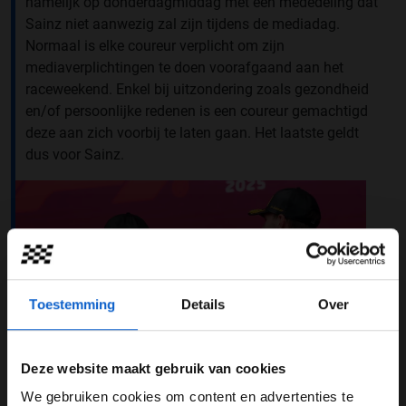
namelijk op donderdagmiddag met een mededeling dat
Sainz niet aanwezig zal zijn tijdens de mediadag.
Normaal is elke coureur verplicht om zijn
mediaverplichtingen te doen voorafgaand aan het
raceweekend. Enkel bij uitzondering zoals gezondheid
en/of persoonlijke redenen is een coureur gemachtigd
deze aan zich voorbij te laten gaan. Het laatste geldt
dus voor Sainz.
Toestemming
Details
Over
Deze website maakt gebruik van cookies
We gebruiken cookies om content en advertenties te