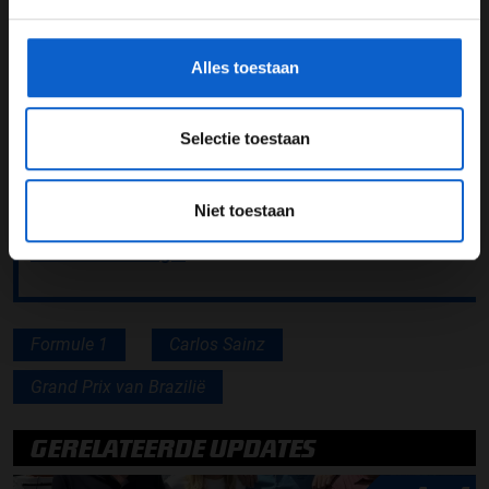
namelijk geen reserve-coureur met genoeg
gegevensgebruik en -bescherming.
superlicentiepunten.
Alles toestaan
Lees ook:
Jos Verstappen lovend over Laurent
Mekies: "Het geeft mij veel rust"
Selectie toestaan
Lees ook:
Toto Wolff optimistisch ondanks lastige
periode: "Kunnen terugslaan in Brazilië"
Niet toestaan
Lees ook:
Jonathan Wheatley prijst Gabriel Bortoleto:
"Enorm bemoedigd"
Formule 1
Carlos Sainz
Grand Prix van Brazilië
GERELATEERDE UPDATES