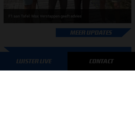
F1 aan Tafel: Max Verstappen geeft advies
MEER UPDATES
BLIJF OP DE HOOGTE!
LUISTER LIVE
CONTACT
SCHRIJF JE IN VOOR ONZE NIEUWSBRIEF
AANMELDEN