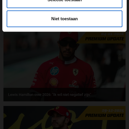
Grand Prix Frankrijk
Formule 1 2021
Niet toestaan
GERELATEERDE UPDATES
04-01-2026
PREMIUM UPDATE
Lewis Hamilton over 2026: "Ik wil niet negatief zijn"
29-12-2025
PREMIUM UPDATE