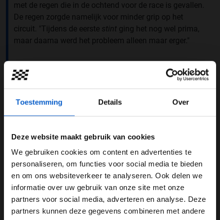
met de regen die in de ochtend voor de race is gevallen.
De regen zorgde namelijk voor minder grip op het
circuit. "Tijdens de eerste
stint
ging het nog wel prima,
maar daarna werd het probleem alleen maar erger."
Toestemming
Details
Over
Deze website maakt gebruik van cookies
We gebruiken cookies om content en advertenties te
WELKOM BIJ GRAND PRIX RADIO
personaliseren, om functies voor social media te bieden
en om ons websiteverkeer te analyseren. Ook delen we
informatie over uw gebruik van onze site met onze
Ben je 24 jaar of ouder?
partners voor social media, adverteren en analyse. Deze
Foto: Scuderia Ferrari Press Office
Pas je advertentie instellingen aan en klik hieronder om
partners kunnen deze gegevens combineren met andere
door te gaan naar de website!