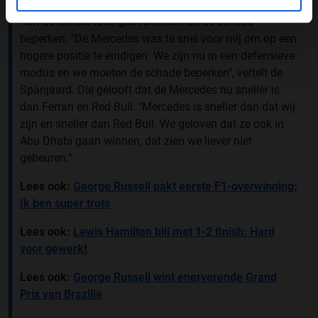
ze nog niet klaar zijn. Sainz geeft dan ook toe dat voor
hun de laatste race gaat bestaan uit de schade
beperken. "De Mercedes was te snel voor mij om op een
hogere positie te eindigen. We zijn nu in een defensieve
modus en we moeten de schade beperken", vertelt de
Spanjaard. Die gelooft dat de Mercedes nu sneller is
dan Ferrari en Red Bull. "Mercedes is sneller dan dat wij
zijn en sneller dan Red Bull. We geloven dat ze ook in
Abu Dhabi gaan winnen, dat zien we liever niet
gebeuren."
Lees ook:
George Russell pakt eerste F1-overwinning:
Ik ben super trots
Lees ook:
Lewis Hamilton blij met 1-2 finish: Hard
voor gewerkt
Lees ook:
George Russell wint enerverende Grand
Prix van Brazilië