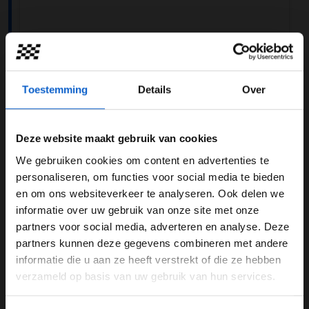
Dit bericht op Instagram bekijken
Toestemming
Details
Over
Deze website maakt gebruik van cookies
We gebruiken cookies om content en advertenties te
WELKOM BIJ GRAND PRIX RADIO
personaliseren, om functies voor social media te bieden
en om ons websiteverkeer te analyseren. Ook delen we
informatie over uw gebruik van onze site met onze
Ben je 24 jaar of ouder?
partners voor social media, adverteren en analyse. Deze
Een bericht gedeeld door Scuderia Ferrari (@scuderiaferrari)
Pas je advertentie instellingen aan en klik hieronder om
partners kunnen deze gegevens combineren met andere
door te gaan naar de website!
informatie die u aan ze heeft verstrekt of die ze hebben
Driestopper
verzameld op basis van uw gebruik van hun services.
Advertentie instellingen
Dat de bandendegradatie hoog is bij de Ferrari is
Toon alle alcoholische drankenadvertenties (18+)