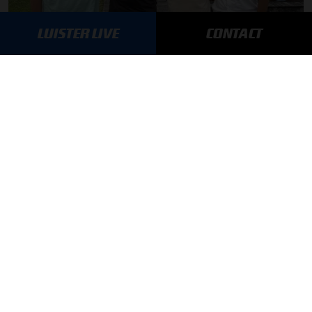
LUISTER LIVE
CONTACT
F1 aan Tafel: De meerwaarde van Max
MEER UPDATES
BLIJF OP DE HOOGTE!
SCHRIJF JE IN VOOR ONZE NIEUWSBRIEF