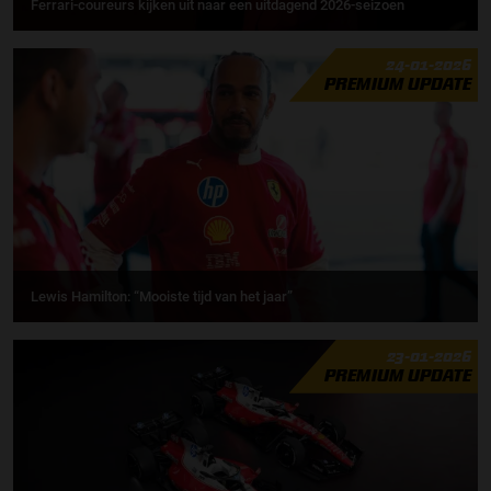
Ferrari-coureurs kijken uit naar een uitdagend 2026-seizoen
24-01-2026
PREMIUM UPDATE
Lewis Hamilton: “Mooiste tijd van het jaar”
23-01-2026
PREMIUM UPDATE