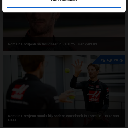
Romain Grosjean na terugkeer in F1-auto: “Heb gehuild”
25-09-2025
Romain Grosjean maakt bijzondere comeback in Formule 1-auto van
Haas