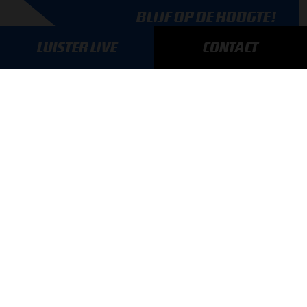
BLIJF OP DE HOOGTE!
SCHRIJF JE IN VOOR ONZE NIEUWSBRIEF
LUISTER LIVE
CONTACT
AANMELDEN
GA SNEL NAAR…