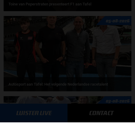
Toine van Peperstraten presenteert F1 aan Tafel
05-08-2026
Autosport aan Tafel: Het volgende Nederlandse racetalent
03-08-2026
LUISTER LIVE
CONTACT