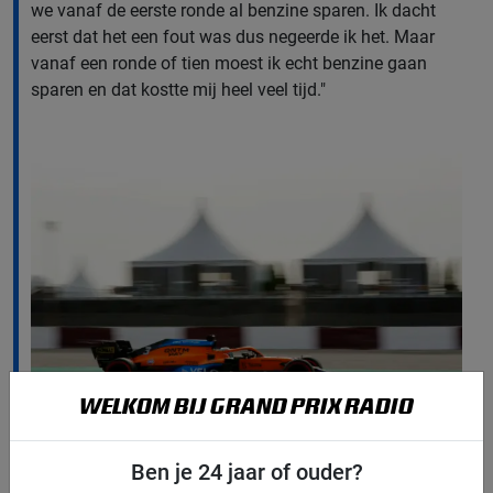
we vanaf de eerste ronde al benzine sparen. Ik dacht
eerst dat het een fout was dus negeerde ik het. Maar
vanaf een ronde of tien moest ik echt benzine gaan
sparen en dat kostte mij heel veel tijd."
WELKOM BIJ GRAND PRIX RADIO
Foto: McLaren Media Centre
Ben je 24 jaar of ouder?