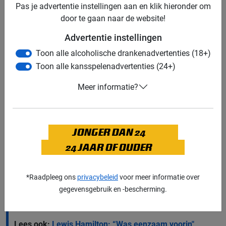
'Veel werk de komende tijd in de
Pas je advertentie instellingen aan en klik hieronder om
simulator'
door te gaan naar de website!
Het probleem dat Ricciardo benzine moest sparen
Advertentie instellingen
zorgde er ook voor dat andere problemen zich
Toon alle alcoholische drankenadvertenties (18+)
voordeden. Ook de temperatuur in zijn banden en
Toon alle kansspelenadvertenties (24+)
remmen namen af. Ricciardo is maar al te blij dat hij
even van het circuit weg is. “Als je benzine spaart,
Meer informatie?
verlies je bandentemperatuur en koelen de remmen ook
af”, gaat hij verder. "We moeten kijken wat het probleem
was, want het leek net of we met een halve tank
benzine aan de race begonnen. Er is veel werk de
JONGER DAN 24
komende tijd in de simulator, maar het is ook lekker om
24 JAAR OF OUDER
even weg te zijn van het circuit."
Lees ook:
Olav Mol: “Circuit Qatar mist nog een grote
*Raadpleeg ons
privacybeleid
voor meer informatie over
ballen-bocht"
gegevensgebruik en -bescherming.
Lees ook:
Sergio Pérez: “We speelden het veilig"
Lees ook:
Lewis Hamilton: “Was eenzaam voorin"