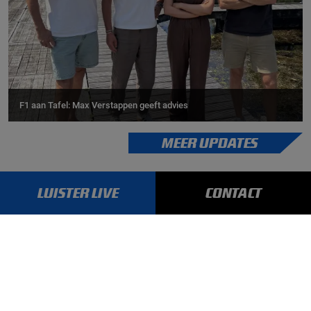
F1 aan Tafel: Max Verstappen geeft advies
MEER UPDATES
LUISTER LIVE
CONTACT
BLIJF OP DE HOOGTE!
SCHRIJF JE IN VOOR ONZE NIEUWSBRIEF