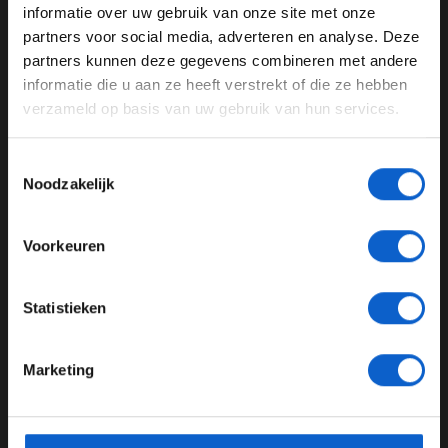
GERELATEERDE UPDATES
informatie over uw gebruik van onze site met onze
Ben je 24 jaar of ouder?
partners voor social media, adverteren en analyse. Deze
31-01-2026
Pas je advertentie instellingen aan en klik hieronder om
partners kunnen deze gegevens combineren met andere
door te gaan naar de website!
informatie die u aan ze heeft verstrekt of die ze hebben
verzameld op basis van uw gebruik van hun services.
Advertentie instellingen
Toon alle alcoholische drankenadvertenties (18+)
Toestemmingsselectie
Toon alle kansspelenadvertenties (24+)
Noodzakelijk
Meer informatie?
Voorkeuren
Mekies trots na historische shakedown Red Bull in Barcelona met
nieuwe DM01-krachtbron
JONGER DAN 24
Statistieken
25-01-2026
24 JAAR OF OUDER
Marketing
*Raadpleeg ons
privacybeleid
voor meer informatie over
gegevensgebruik en -bescherming.