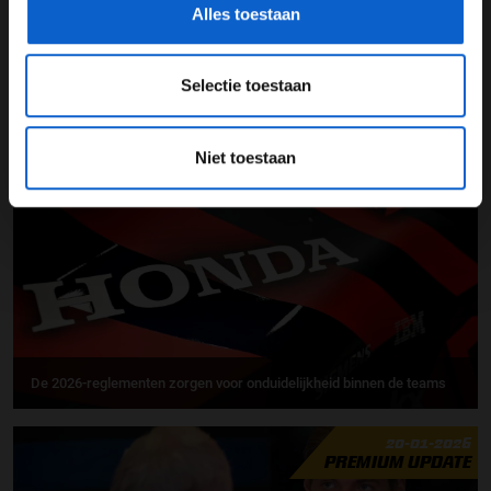
Alles toestaan
Laurent Mekies tempert verwachtingen voor F1-seizoen 2026:
Selectie toestaan
"Uitdaging is monumentaal"
21-01-2026
Niet toestaan
PREMIUM UPDATE
De 2026-reglementen zorgen voor onduidelijkheid binnen de teams
20-01-2026
PREMIUM UPDATE