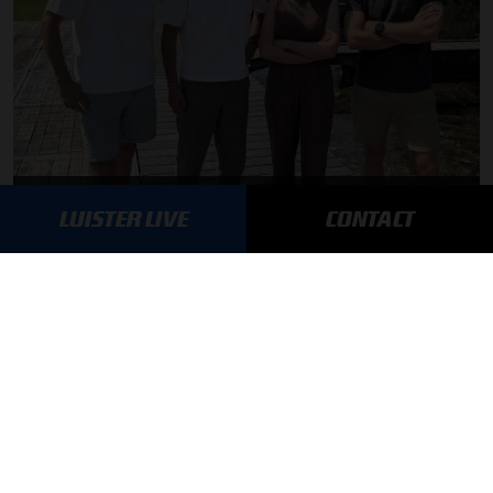
F1 aan Tafel: Max Verstappen geeft advies
LUISTER LIVE
CONTACT
MEER UPDATES
BLIJF OP DE HOOGTE!
SCHRIJF JE IN VOOR ONZE NIEUWSBRIEF