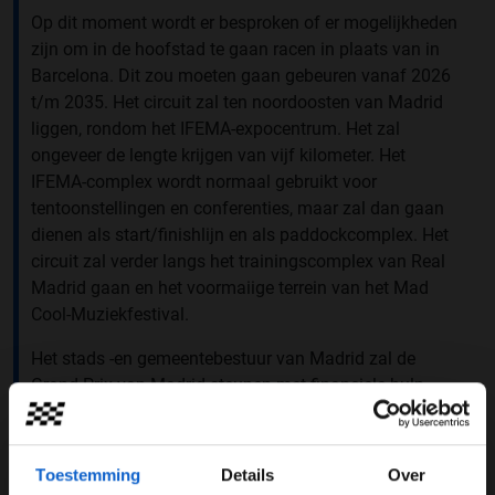
Op dit moment wordt er besproken of er mogelijkheden
zijn om in de hoofstad te gaan racen in plaats van in
Barcelona. Dit zou moeten gaan gebeuren vanaf 2026
t/m 2035. Het circuit zal ten noordoosten van Madrid
liggen, rondom het IFEMA-expocentrum. Het zal
ongeveer de lengte krijgen van vijf kilometer. Het
IFEMA-complex wordt normaal gebruikt voor
tentoonstellingen en conferenties, maar zal dan gaan
dienen als start/finishlijn en als paddockcomplex. Het
circuit zal verder langs het trainingscomplex van Real
Madrid gaan en het voormaiige terrein van het Mad
Cool-Muziekfestival.
Het stads -en gemeentebestuur van Madrid zal de
Grand Prix van Madrid steunen met financiele hulp.
Daarnaast is de organisatie op zoek naar andere
externe investeerders zodat ze alles met privégeld
betaald kan worden. De Formule 1 heeft momenteel
Toestemming
Details
Over
nog een deal met Barcelona t/m 2026, dit zou