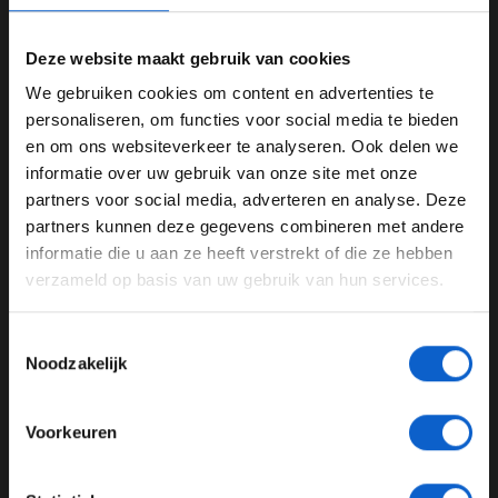
betekenen dat er in 2026 twee races in Spanje
gehouden zullen worden.
Deze website maakt gebruik van cookies
We gebruiken cookies om content en advertenties te
WELKOM BIJ GRAND PRIX RADIO
personaliseren, om functies voor social media te bieden
en om ons websiteverkeer te analyseren. Ook delen we
informatie over uw gebruik van onze site met onze
Ben je 24 jaar of ouder?
partners voor social media, adverteren en analyse. Deze
Pas je advertentie instellingen aan en klik hieronder om
partners kunnen deze gegevens combineren met andere
door te gaan naar de website!
informatie die u aan ze heeft verstrekt of die ze hebben
verzameld op basis van uw gebruik van hun services.
Advertentie instellingen
Toon alle alcoholische drankenadvertenties (18+)
Toestemmingsselectie
Toon alle kansspelenadvertenties (24+)
Noodzakelijk
Meer informatie?
Druk op de kalender
Voorkeuren
De laatste jaren wordt steeds meer de druk opgevoerd
op de racekalender van het seizoen. De Formle 1
JONGER DAN 24
probeert meer balans te vinden in de kalender. Volgens