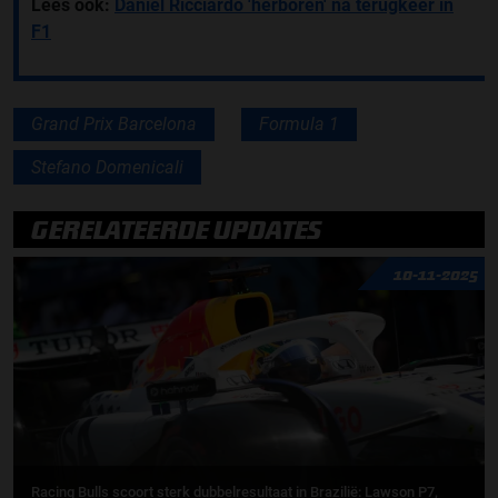
Lees ook:
Daniel Ricciardo 'herboren' na terugkeer in
F1
Grand Prix Barcelona
Formula 1
Stefano Domenicali
GERELATEERDE UPDATES
10-11-2025
Racing Bulls scoort sterk dubbelresultaat in Brazilië: Lawson P7,