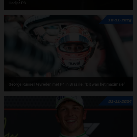
Hadjar P8
10-11-2025
George Russell tevreden met P4 in Brazilië: “Dit was het maximale”
01-11-2025