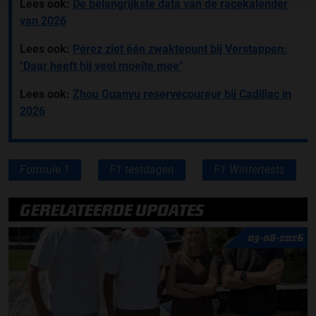
Lees ook:
De belangrijkste data van de racekalender
van 2026
Lees ook:
Pérez ziet één zwaktepunt bij Verstappen:
"Daar heeft hij veel moeite mee"
Lees ook:
Zhou Guanyu reservecoureur bij Cadillac in
2026
Formule 1
F1 testdagen
F1 Wintertests
GERELATEERDE UPDATES
03-08-2026