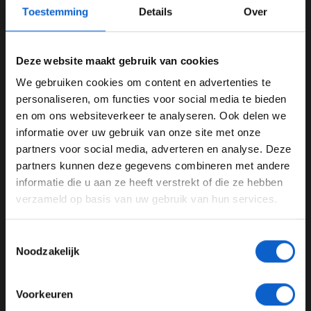
Toestemming
Details
Over
Deze website maakt gebruik van cookies
We gebruiken cookies om content en advertenties te
WELKOM BIJ GRAND PRIX RADIO
personaliseren, om functies voor social media te bieden
en om ons websiteverkeer te analyseren. Ook delen we
informatie over uw gebruik van onze site met onze
Ben je 24 jaar of ouder?
partners voor social media, adverteren en analyse. Deze
Foto:
Red Bull Content Pool
Pas je advertentie instellingen aan en klik hieronder om
partners kunnen deze gegevens combineren met andere
door te gaan naar de website!
informatie die u aan ze heeft verstrekt of die ze hebben
Overzicht
verzameld op basis van uw gebruik van hun services.
Advertentie instellingen
Hieronder een helder overzicht van alle cruciale data in
Toon alle alcoholische drankenadvertenties (18+)
de voorbereiding op het nieuwe F1-seizoen.
Toestemmingsselectie
Toon alle kansspelenadvertenties (24+)
Noodzakelijk
Gebeurtenis
Datum
Meer informatie?
Red Bull/Racing Bulls
15 januari
Season Launch
Voorkeuren
Audi Season Launch
20 januari