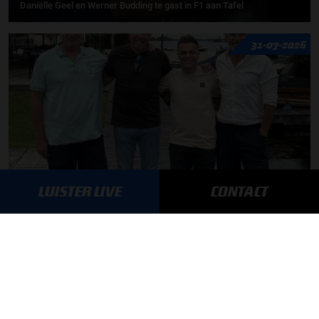
Daniëlle Geel en Werner Budding te gast in F1 aan Tafel
31-07-2026
LUISTER LIVE
CONTACT
F1 aan Tafel: De meerwaarde van Max
MEER UPDATES
BLIJF OP DE HOOGTE!