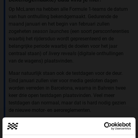
Op McLaren na hebben alle Formule 1-teams de datum
van hun onthulling bekendgemaakt. Gedurende de
maand januari en het begin van februari zullen
zogeheten
season launches
(een soort persconferenties
waarbij het rijdersduo wordt gepresenteerd en de
belangrijke periode waarbij de doelen voor het jaar
centraal staan) of
livery reveals
(digitale onthullingen
van de wagens) plaatsvinden.
Maar natuurlijk staan ook de testdagen voor de deur.
Eind januari zullen vier voor media gesloten dagen
worden verreden in Barcelona, waarna in Bahrein twee
keer drie open testdagen plaatsvinden. Veel meer
testdagen dan normaal, maar dat is hard nodig gezien
de nieuwe motor- en aeroreglementen.