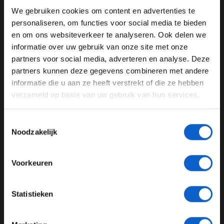
slecht aan"
We gebruiken cookies om content en advertenties te
WELKOM BIJ GRAND PRIX RADIO
Lees meer:
Top & Flop: VT1 en VT2 GP van Frankrijk
personaliseren, om functies voor social media te bieden
en om ons websiteverkeer te analyseren. Ook delen we
informatie over uw gebruik van onze site met onze
Ben je 24 jaar of ouder?
partners voor social media, adverteren en analyse. Deze
Circuit Paul Ricard
Grand Prix Frankrijk
Pas je advertentie instellingen aan en klik hieronder om
partners kunnen deze gegevens combineren met andere
door te gaan naar de website!
informatie die u aan ze heeft verstrekt of die ze hebben
track limits
verzameld op basis van uw gebruik van hun services.
Advertentie instellingen
GERELATEERDE UPDATES
Toon alle alcoholische drankenadvertenties (18+)
Toestemmingsselectie
Toon alle kansspelenadvertenties (24+)
10-02-2025
Noodzakelijk
Meer informatie?
Voorkeuren
JONGER DAN 24
Statistieken
24 JAAR OF OUDER