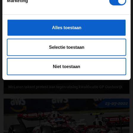
Marketing
*Raadpleeg ons
privacybeleid
voor meer informatie over
Hoe kunstmatige intelligentie helpt om track limits te controleren
gegevensgebruik en -bescherming.
29-06-2024
Alles toestaan
Selectie toestaan
Niet toestaan
McLaren tekent protest aan tegen uitslag kwalificatie GP Oostenrijk
23-07-2022