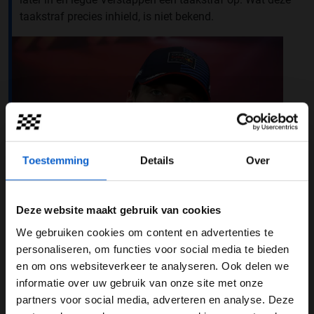
taakstraf precies inhield, is niet bekend.
Toestemming
Details
Over
Deze website maakt gebruik van cookies
We gebruiken cookies om content en advertenties te
Foto: Red Bull Content Pool
WELKOM BIJ GRAND PRIX RADIO
personaliseren, om functies voor social media te bieden
Chandhok kritisch op FIA: "We willen
en om ons websiteverkeer te analyseren. Ook delen we
informatie over uw gebruik van onze site met onze
geen robots zien"
Ben je 24 jaar of ouder?
partners voor social media, adverteren en analyse. Deze
Desondanks was het een harde ingreep van de FIA, zo
Pas je advertentie instellingen aan en klik hieronder om