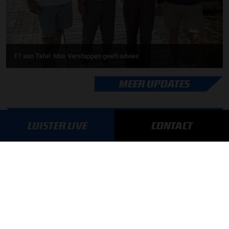
F1 aan Tafel: Max Verstappen geeft advies
MEER UPDATES
LUISTER LIVE
CONTACT
BLIJF OP DE HOOGTE!
SCHRIJF JE IN VOOR ONZE NIEUWSBRIEF
AANMELDEN