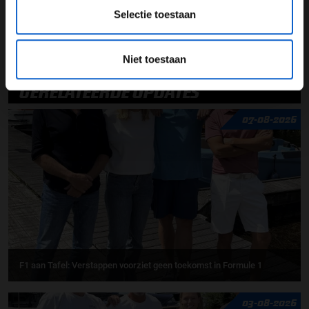
Selectie toestaan
Formule 1
Max Verstappen
Karun Chandhok
Grand Prix van Singapore
Niet toestaan
GERELATEERDE UPDATES
07-08-2026
F1 aan Tafel: Verstappen voorziet geen toekomst in Formule 1
03-08-2026