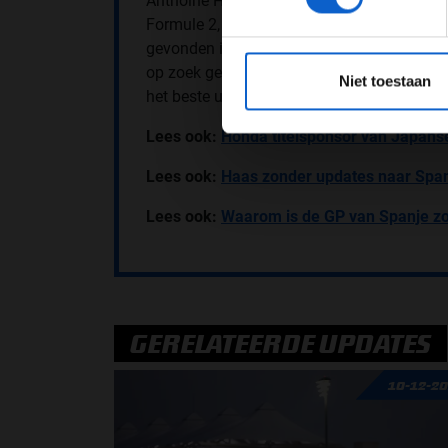
Anthoine Hubert de races in de opstapklas
Formule 2, laat op de website van de Formul
gevonden is. “Vanaf het moment dat duideli
*Raadpl
op zoek geweest naar een vervanger. Met d
Niet toestaan
het beste uit.”
Lees ook:
Honda titelsponsor van Japans
Lees ook:
Haas zonder updates naar Spa
Lees ook:
Waarom is de GP van Spanje zo
GERELATEERDE UPDATES
10-12-2