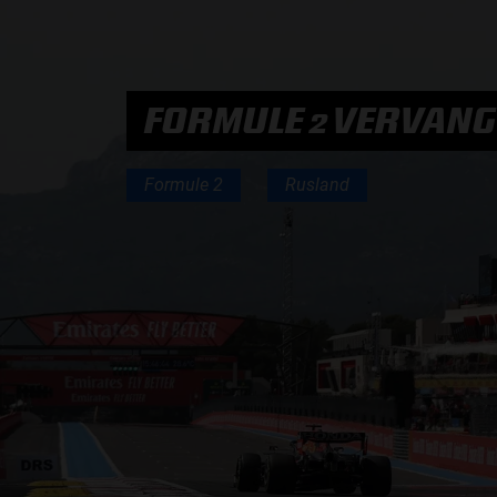
PODCASTS
FORMULE 2 VERVANG
HOE TE BELUISTEREN?
Formule 2
Rusland
PODCAST PRESENTATOREN
PODCAST F1 AAN TAFEL
PODCAST AUTOSPORT AAN TAFEL