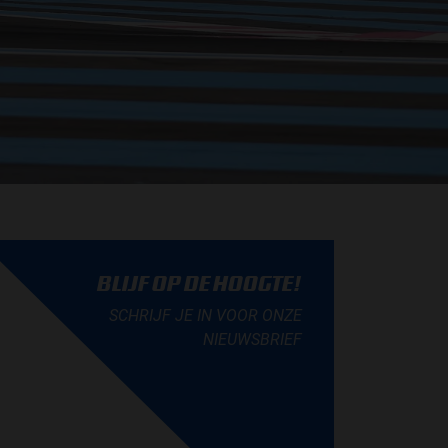
BLIJF OP DE HOOGTE!
SCHRIJF JE IN VOOR ONZE
NIEUWSBRIEF