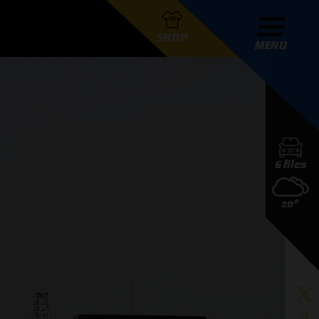
SHOP
MENU
R GRAND PRIX RADIO
6 files
DERS
20°
D PRIX RADIO TEAM
D PRIX RADIO ACTIES