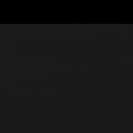
GRAND PRIX UPDATES
OVE
F1 UPDATES
FOUN
F1 KWALIFICATIES
GRAN
F1 RACES
GRAN
F1 KALENDER
F1 COUREURS KAMPIOENSCHAP