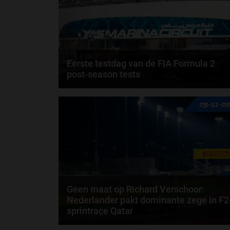
Eerste testdag van de FIA Formula 2
post-season tests
De post-season tests van de FIA Formula 2 zijn
29-11-2
begonnen met de eerste dag op het Yas Marina
Circuit...
door
Noa Menheere
Geen maat op Richard Verschoor:
Nederlander pakt dominante zege in F2
sprintrace Qatar