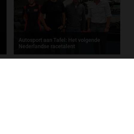
Autosport aan Tafel: Het volgende
Nederlandse racetalent
Hoe klim je naar te top in de racewereld? Wat is er
MEER UPDATES
nodig om alles uit je carrière te halen? En hoe...
door
de redactie van Grand Prix Radio
ONLINE RADIO LUISTEREN
Luisteren naar Grand Prix Radio
Ov