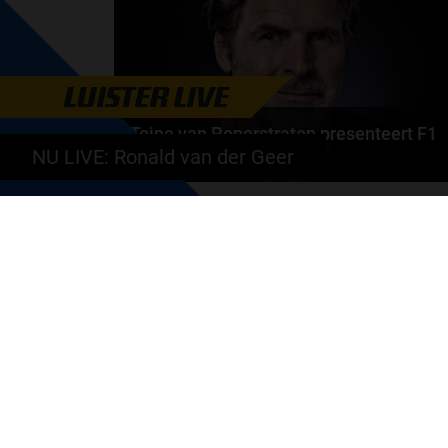
LUISTER LIVE
Toine van Peperstraten presenteert F1
aan Tafel
NU LIVE: Ronald van der Geer
Rob van Someren, Beitske Visser en Frans
Verschuur schuiven aan in de nieuwe F1 aan Tafel.
Iedere...
door
Tim Koenders
GA SNEL NAAR…
Max Verstappen nieuws