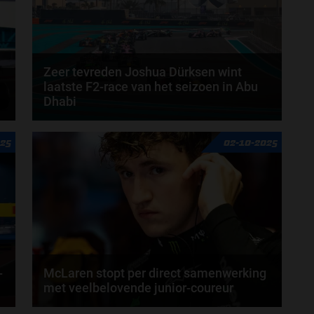
Zeer tevreden Joshua Dürksen wint
laatste F2-race van het seizoen in Abu
Dhabi
Een waardige afsluiter van het Formule 2-seizoen in
025
02-10-2025
Abu Dhabi. Een race vol spannende gevechten en...
door
Noah Baas
-
McLaren stopt per direct samenwerking
met veelbelovende junior-coureur