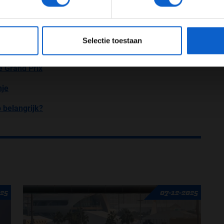
se van de Formule 1. Bruno Michel, CEO van de
e 2 weten erg blij te zijn dat er een vervanging
jk werd dat we niet in Rusland gingen racen zijn we
eeg ons
privacybeleid
voor meer informatie over gegevensgebruik en -bes
e kosten in het achterhoofd kwam racen in Frankrijk
Selectie toestaan
e Grand Prix
nje
 belangrijk?
025
07-12-2025