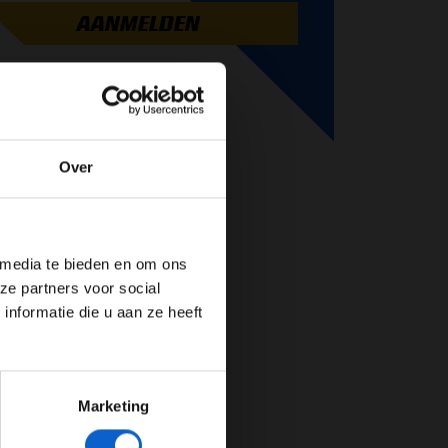
AANMELDEN
Over
de website!
 media te bieden en om ons
ze partners voor social
nformatie die u aan ze heeft
Marketing