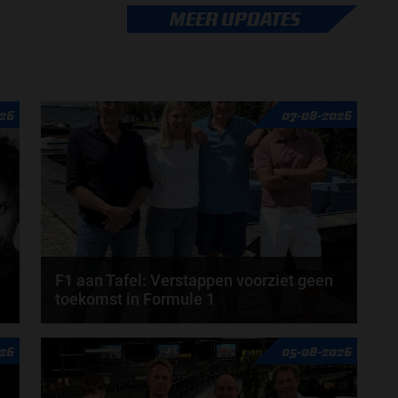
McLaren heeft de samenwerking met Formule 2-
MEER UPDATES
talent Alex Dunne per direct beëindigd. Het besluit...
door
Björn Smit
26
07-08-2026
F1 aan Tafel: Verstappen voorziet geen
toekomst in Formule 1
Max Verstappen wil géén Formule 1-team, de FIA en
26
05-08-2026
de motorfabrikanten zaten niet op één lijn en...
door
de redactie van Grand Prix Radio