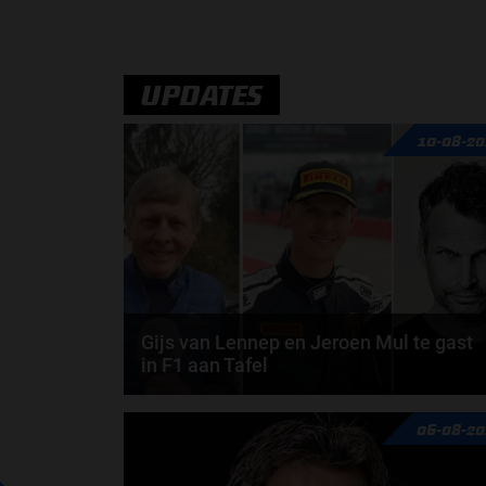
Een sterke en dominante race van Richard
Verschoor. De Nederlander is ongenaakbaar in
Qatar, waar...
door
Noah Baas
UPDATES
10-08-20
Gijs van Lennep en Jeroen Mul te gast
in F1 aan Tafel
Gijs van Lennep, Jeroen Mul en Ronald Molendijk
06-08-20
schuiven aan in de nieuwe F1 aan Tafel. Iedere...
door
Tim Koenders