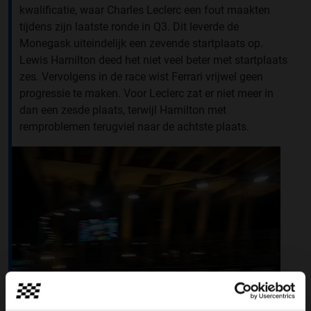
kwalificatie, waar Charles Leclerc een fout maakten
tijdens zijn laatste ronde in Q3. Dit leverde de
Monegask uiteindelijk een zevende startplaats op.
Lewis Hamilton deed het niet veel beter met startplaats
zes. Vervolgens in de race wist Ferrari vrijwel geen
progressie te maken. Voor Leclerc zat er niet meer in
dan een zesde plaats, terwijl Hamilton met
remproblemen terugviel naar de achtste plaats.