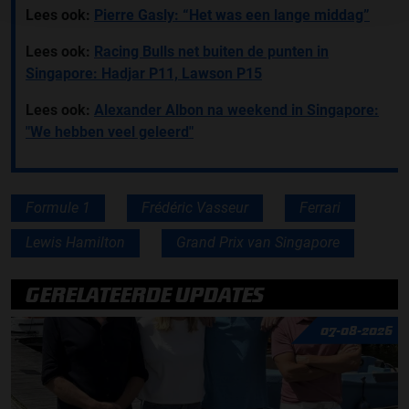
Lees ook:
Pierre Gasly: “Het was een lange middag”
Lees ook:
Racing Bulls net buiten de punten in
Singapore: Hadjar P11, Lawson P15
Lees ook:
Alexander Albon na weekend in Singapore:
"We hebben veel geleerd"
Formule 1
Frédéric Vasseur
Ferrari
Lewis Hamilton
Grand Prix van Singapore
GERELATEERDE UPDATES
07-08-2026