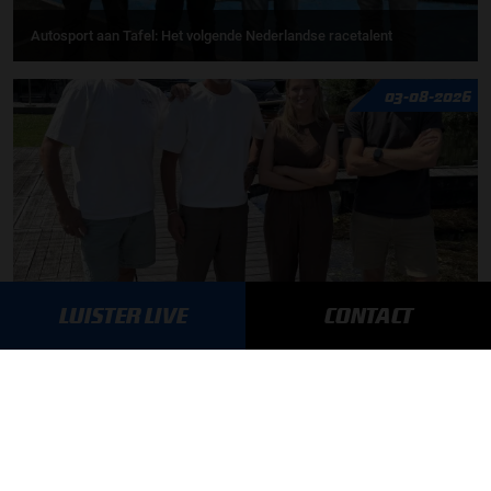
Autosport aan Tafel: Het volgende Nederlandse racetalent
03-08-2026
LUISTER LIVE
CONTACT
F1 aan Tafel: Max Verstappen geeft advies
MEER UPDATES
BLIJF OP DE HOOGTE!