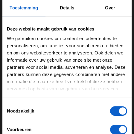
Toestemming
Details
Over
Foto: Ferrari.com
Vasseur verklaart remproblemen van
Deze website maakt gebruik van cookies
Hamilton
We gebruiken cookies om content en advertenties te
WELKOM BIJ GRAND PRIX RADIO
personaliseren, om functies voor social media te bieden
Het laatstgenoemde kostte de Brit een potentiële vijfde
en om ons websiteverkeer te analyseren. Ook delen we
plek in de race. In de slotfase van de race explodeerde
informatie over uw gebruik van onze site met onze
de linker voorrem van Hamilton, wat zorgde voor een
Ben je 24 jaar of ouder?
partners voor social media, adverteren en analyse. Deze
zenuwslopende laatste ronde. De coureur moest de
Pas je advertentie instellingen aan en klik hieronder om
partners kunnen deze gegevens combineren met andere
laatste ronde van de race extreem langzaam uitrijden.
door te gaan naar de website!
informatie die u aan ze heeft verstrekt of die ze hebben
Volgens Vasseur waren de remproblemen van Hamilton
verzameld op basis van uw gebruik van hun services.
Advertentie instellingen
te danken aan oververhitte remmen: "In de laatste
Toon alle alcoholische drankenadvertenties (18+)
vijftien ronden had Lewis een geweldig tempo, maar hij
Toestemmingsselectie
Toon alle kansspelenadvertenties (24+)
ging zo hard om de voorliggers in te halen dat hij
Noodzakelijk
uiteindelijk problemen kreeg met oververhitte remmen,"
Meer informatie?
aldus Vasseur in een persbericht van Ferrari.
Voorkeuren