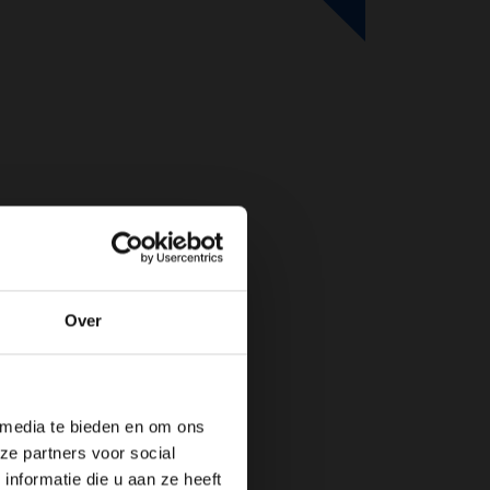
Over
de website!
 media te bieden en om ons
ze partners voor social
nformatie die u aan ze heeft