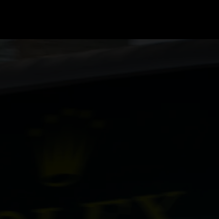
GRAND PRIX UPDATES
OVE
F1 UPDATES
FOUN
F1 KWALIFICATIES
GRAN
F1 RACES
GRAN
F1 KALENDER
F1 COUREURS KAMPIOENSCHAP