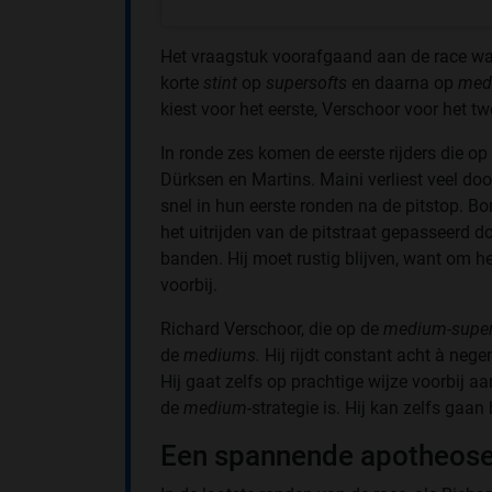
Het vraagstuk voorafgaand aan de race was
korte
stint
op
supersofts
en daarna op
med
kiest voor het eerste, Verschoor voor het t
In ronde zes komen de eerste rijders die op 
Dürksen en Martins. Maini verliest veel doo
snel in hun eerste ronden na de pitstop. Bor
het uitrijden van de pitstraat gepasseerd d
banden. Hij moet rustig blijven, want om h
voorbij.
Richard Verschoor, die op de
medium-super
de
mediums.
Hij rijdt constant acht à nege
Hij gaat zelfs op prachtige wijze voorbij aa
de
medium-
strategie is. Hij kan zelfs ga
Een spannende apotheos