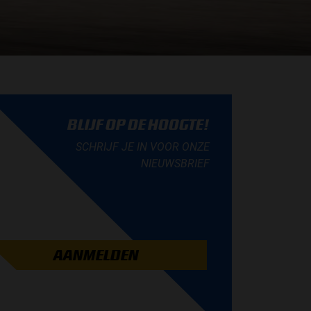
BLIJF OP DE HOOGTE!
SCHRIJF JE IN VOOR ONZE
NIEUWSBRIEF
AANMELDEN