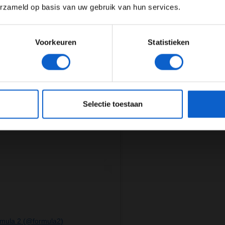
erzameld op basis van uw gebruik van hun services.
Meer informatie?
Voorkeuren
Statistieken
JONGER DAN 24
24 JAAR OF OUDER
eeg ons
privacybeleid
voor meer informatie over gegevensgebruik en -bes
Selectie toestaan
rmula 2 (@formula2)