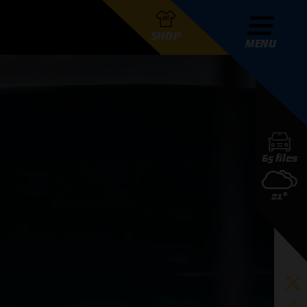
SHOP
MENU
R GRAND PRIX RADIO
65 files
DERS
21°
D PRIX RADIO TEAM
D PRIX RADIO ACTIES