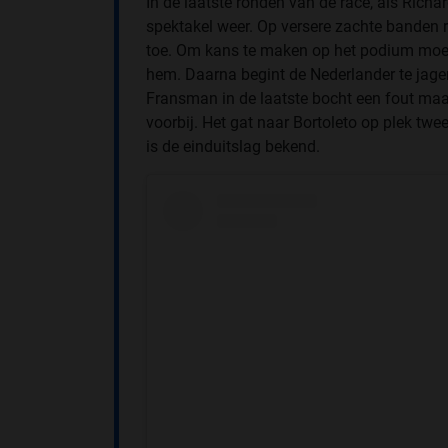
In de laatste ronden van de race, als Richa
spektakel weer. Op versere zachte banden r
toe. Om kans te maken op het podium moet h
hem. Daarna begint de Nederlander te jagen
Fransman in de laatste bocht een fout maa
voorbij. Het gat naar Bortoleto op plek twe
is de einduitslag bekend.