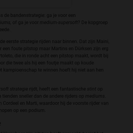
 de bandenstrategie: ga je voor een
iums,
of ga je voor
medium-supersoft
? De kopgroep
weede.
de eerste strategie rijden naar binnen. Dat zijn Maini,
r een foute pitstop maar Martins en Dürksen zijn erg
toleto, die in ronde acht een pitstop maakt, wordt bij
oor die twee als hij een foutje maakt op koude
et kampioenschap te winnen hoeft hij niet aan hen
soft
strategie rijdt, heeft een fantastische
stint
op
n tienden sneller dan de andere rijders op
mediums
.
n Cordeel en Marti, waardoor hij de voorste rijder van
an hopen op een podium.
e