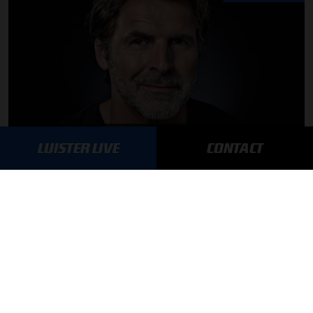
Toine van Peperstraten presenteert F1 aan Tafel
LUISTER LIVE
CONTACT
MEER UPDATES
BLIJF OP DE HOOGTE!
SCHRIJF JE IN VOOR ONZE NIEUWSBRIEF