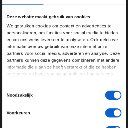
Deze website maakt gebruik van cookies
Dit bericht op Instagram bekijken
We gebruiken cookies om content en advertenties te
WELKOM BIJ GRAND PRIX RADIO
personaliseren, om functies voor social media te bieden
en om ons websiteverkeer te analyseren. Ook delen we
informatie over uw gebruik van onze site met onze
Ben je 24 jaar of ouder?
partners voor social media, adverteren en analyse. Deze
Pas je advertentie instellingen aan en klik hieronder om
partners kunnen deze gegevens combineren met andere
door te gaan naar de website!
informatie die u aan ze heeft verstrekt of die ze hebben
verzameld op basis van uw gebruik van hun services.
Advertentie instellingen
Toon alle alcoholische drankenadvertenties (18+)
Toestemmingsselectie
Toon alle kansspelenadvertenties (24+)
Noodzakelijk
Een bericht gedeeld door Mercedes-AMG PETRONAS F1 Team (@mercedesamgf1)
Meer informatie?
'Aan het einde was het overleven'
Voorkeuren
Russell is voornamelijk met de Red Bull-coureurs in
gevecht geweest en hij heeft er alles aan gedaan om