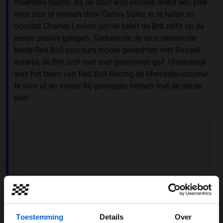
meerdere teams. Bij de start wist Russell direct één plek
voor zich te winnen door Carlos Sainz in te halen en
doordat Charles Leclerc uitviel heeft de Brit zelfs op de
eerste positie gelegen. Gedurende de race vertoonde
beide Red Bull-coureurs mooie gevechten met Russell
waarbij de Brit zich niet snel gewonnen gaf. Uiteindelijk
was het team van Red Bull Racing de Mercedes-coureur
té slim af en moest hij genoegen nemen met de derde
plek.
Toestemming
Details
Over