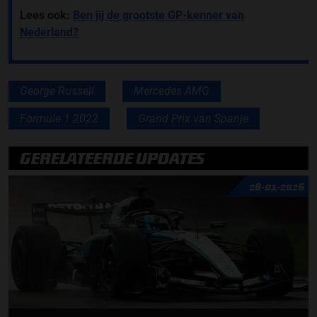
Lees ook:
Ben jij de grootste GP-kenner van
Nederland?
George Russell
Mercedes AMG
Formule 1 2022
Grand Prix van Spanje
GERELATEERDE UPDATES
28-01-2026