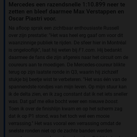
Mercedes een razendsnelle 1:10.899 neer te
zetten en bleef daarmee Max Verstappen en
Oscar Piastri voor.
Na afloop sprak een zichtbaar enthousiaste Russell
over zijn prestatie: ''Het was heel erg gaaf om voor dit
waanzinnige publiek te rijden. De sfeer hier in Montréal
is ongelooflijk'', laat hij weten bij
F1.com.
Hij bedankt
daarmee de fans die zijn afgereis naar het circuit om de
coureurs aan te moedigen. De Mercedes-coureur blikte
terug op zijn laatste ronde in Q3, waarin hij zichzelf
stukje bij beetje wist te verbeteren. ''Het was één van de
spannendste rondjes van mijn leven. Op mijn stuur kan
ik de delta zien, en ik zag constant dat ik net iets sneller
was. Dat gaf me elke bocht weer een nieuwe
boost.
Toen ik over de finishlijn kwam en op het scherm zag
dat ik op P1 stond, was het toch wel een mooie
verrassing.'' Het was vooral een verrassing omdat de
snelste ronden niet op de zachte banden werden