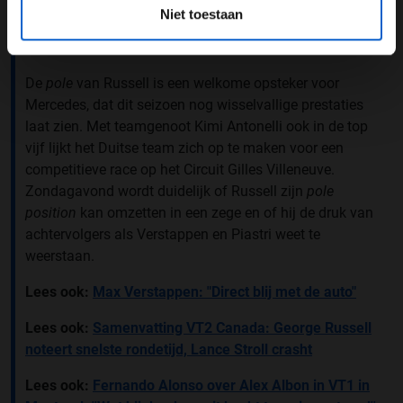
plaats hebben gevonden tijdens de Grand Prix van
Niet toestaan
Barcelona en het hoge aantal strafpunten van
Verstappen.
De
pole
van Russell is een welkome opsteker voor
Mercedes, dat dit seizoen nog wisselvallige prestaties
laat zien. Met teamgenoot Kimi Antonelli ook in de top
vijf lijkt het Duitse team zich op te maken voor een
competitieve race op het Circuit Gilles Villeneuve.
Zondagavond wordt duidelijk of Russell zijn
pole
position
kan omzetten in een zege en of hij de druk van
achtervolgers als Verstappen en Piastri weet te
weerstaan.
Lees ook:
Max Verstappen: "Direct blij met de auto"
Lees ook:
Samenvatting VT2 Canada: George Russell
noteert snelste rondetijd, Lance Stroll crasht
Lees ook:
Fernando Alonso over Alex Albon in VT1 in