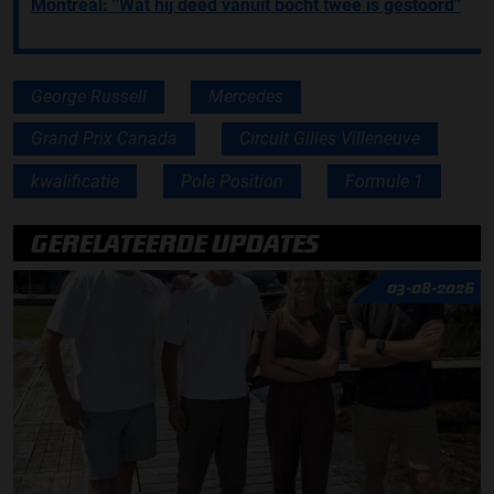
Montreal: ''Wat hij deed vanuit bocht twee is gestoord''
George Russell
Mercedes
Grand Prix Canada
Circuit Gilles Villeneuve
kwalificatie
Pole Position
Formule 1
GERELATEERDE UPDATES
03-08-2026