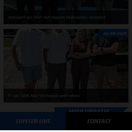
Autosport aan Tafel: Het volgende Nederlandse racetalent
03-08-2026
F1 aan Tafel: Max Verstappen geeft advies
MEER UPDATES
LUISTER LIVE
CONTACT