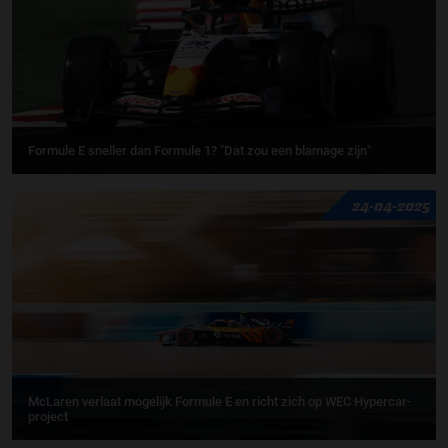
Formule E sneller dan Formule 1? "Dat zou een blamage zijn"
24-04-2025
McLaren verlaat mogelijk Formule E en richt zich op WEC Hypercar-
project