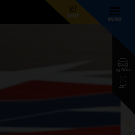
SHOP
MENU
R GRAND PRIX RADIO
23 files
DERS
22°
D PRIX RADIO TEAM
D PRIX RADIO ACTIES