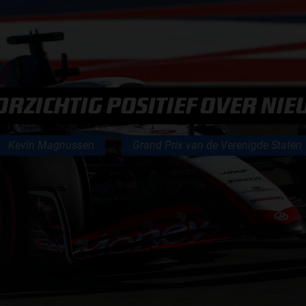
F1 TEAMS KAMPIOENSCHAP
MAX VERSTAPPEN
RZICHTIG POSITIEF OVER NI
RACE GEMIST
Kevin Magnussen
Grand Prix van de Verenigde Staten
AANMELDEN NIEUWSBRIEF
NEEM CONTACT OP