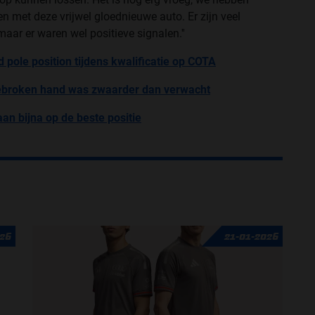
 met deze vrijwel gloednieuwe auto. Er zijn veel
ar er waren wel positieve signalen.''
 pole position tijdens kwalificatie op COTA
 gebroken hand was zwaarder dan verwacht
aan bijna op de beste positie
026
21-01-2026