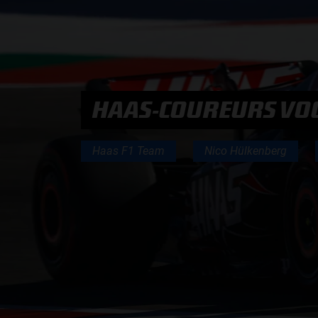
PODCASTS
HOE TE BELUISTEREN?
HAAS-COUREURS VOO
PODCAST PRESENTATOREN
Haas F1 Team
Nico Hülkenberg
PODCAST F1 AAN TAFEL
PODCAST AUTOSPORT AAN TAFEL