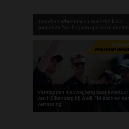
Jonathan Wheatley en Audi zijn klaar
voor 2026 "We hebben sportieve doelen
Per 2026 zeggen we gedag tegen KICK Sauber en
15-01-2
hallo tegen Audi. Toch verandert er op het eerste
PREMIUM UPDA
oog...
door
Elvira Kieboom
Verstappen nieuwsgierig naar avontuur
van Hülkenberg bij Audi: "Misschien ee
verrassing"
Max Verstappen is onlangs ingegaan op het nieuwe
Formule 1-team van Audi. De Nederlander is