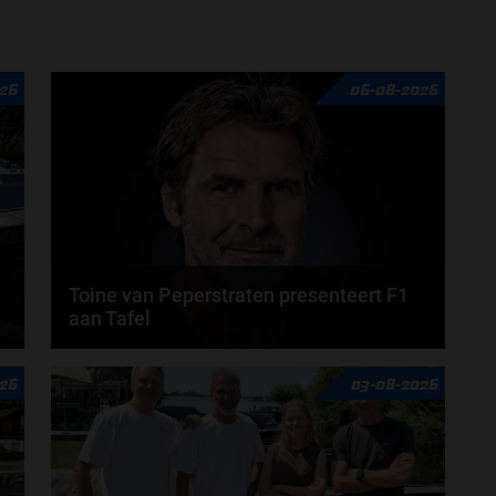
jaar...
door
Elvira Kieboom
26
06-08-2026
Toine van Peperstraten presenteert F1
aan Tafel
n
Rob van Someren, Beitske Visser en Frans
26
03-08-2026
Verschuur schuiven aan in de nieuwe F1 aan Tafel.
Iedere...
door
Tim Koenders