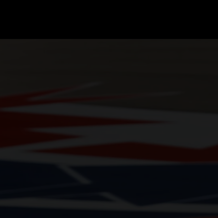
GRAND PRIX UPDATES
OVE
F1 UPDATES
FOUN
F1 KWALIFICATIES
GRAN
F1 RACES
GRAN
F1 KALENDER
F1 COUREURS KAMPIOENSCHAP