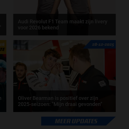
Audi Revolut F1 Team maakt zijn livery
"
voor 2026 bekend
Op dit moment zijn meerdere teams bezig met de
026
28-12-2025
lancering van hun auto voor het 2026-seizoen. Zo...
TE
door
de redactie Grand Prix Radio
n
Oliver Bearman is positief over zijn
2025-seizoen: "Mijn draai gevonden"
We hadden in 2025 een flink aantal rookies. Eén
MEER UPDATES
daarvan was Haas-coureur Oliver Bearman. Dit