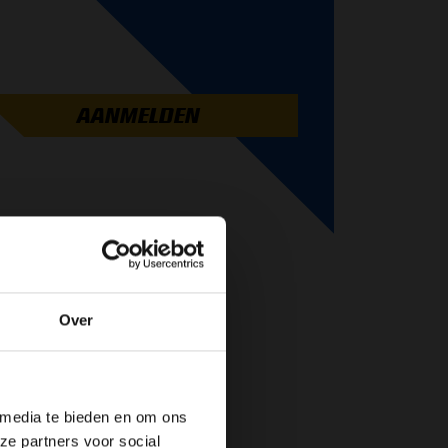
AANMELDEN
Over
de website!
 media te bieden en om ons
ze partners voor social