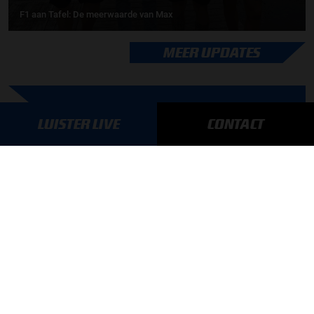
F1 aan Tafel: De meerwaarde van Max
MEER UPDATES
BLIJF OP DE HOOGTE!
LUISTER LIVE
CONTACT
SCHRIJF JE IN VOOR ONZE NIEUWSBRIEF
AANMELDEN