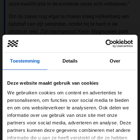
onze kwalificatie in de komende races echt verbeteren."
Om de zaken nog erger te maken kreeg Hülkenberg een
tijdstraf van vijf seconden, omdat hij te hard in de
pitstraat reed. Zijn teamgenoot Kevin Magnussen pakt
ook een tijdstraf vanwege een
jump start
. "Helaas
maakte ik een valse start, en dat is natuurlijk mijn fout.
Ik had een impuls en liet hem een beetje gaan, dus
Toestemming
Details
Over
kregen we die straf. We hadden ook een trage pitstop,
dus het was gewoon een zware dag. Het was geen
geweldig weekend hier, maar hopelijk doen we het beter
Deze website maakt gebruik van cookies
in Oostenrijk", zo laat de Deen weten tegenover
F1.com
.
We gebruiken cookies om content en advertenties te
We gave it everything out there today 👊🇪🇸
#HaasF1
WELKOM BIJ GRAND PRIX RADIO
personaliseren, om functies voor social media te bieden
#SpanishGP
pic.twitter.com/JMKkErGWDL
en om ons websiteverkeer te analyseren. Ook delen we
informatie over uw gebruik van onze site met onze
— MoneyGram Haas F1 Team (@HaasF1Team)
June
Ben je 24 jaar of ouder?
partners voor social media, adverteren en analyse. Deze
23, 2024
Pas je advertentie instellingen aan en klik hieronder om
partners kunnen deze gegevens combineren met andere
door te gaan naar de website!
Goede hoop uit het verleden in
informatie die u aan ze heeft verstrekt of die ze hebben