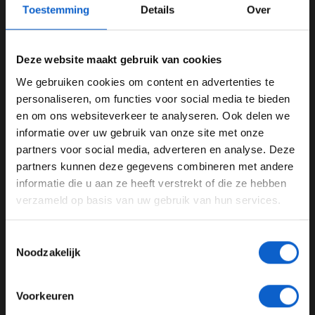
Toestemming
Details
Over
Deze website maakt gebruik van cookies
We gebruiken cookies om content en advertenties te
WELKOM BIJ GRAND PRIX RADIO
Foto: Red Bull Content Pool
personaliseren, om functies voor social media te bieden
en om ons websiteverkeer te analyseren. Ook delen we
Marko gaat niet meer uit van titel:
informatie over uw gebruik van onze site met onze
Ben je 24 jaar of ouder?
''Tenzij...''
partners voor social media, adverteren en analyse. Deze
Pas je advertentie instellingen aan en klik hieronder om
partners kunnen deze gegevens combineren met andere
Red Bull staat momenteel vierde in het
door te gaan naar de website!
informatie die u aan ze heeft verstrekt of die ze hebben
constructeurskampioenschap, dit met een achterstand
verzameld op basis van uw gebruik van hun services.
van 255 punten ten opzichte van McLaren. Max
Advertentie instellingen
Verstappen bleef na Oostenrijk steken op 155 punten
Toon alle alcoholische drankenadvertenties (18+)
en kijk op zijn beurt tegen een achterstand aan van
Toestemmingsselectie
Toon alle kansspelenadvertenties (24+)
Noodzakelijk
maar liefst 61 punten.
Meer informatie?
Het zijn marges die volgens Marko te groot zijn
Voorkeuren
geworden, zo gaf hij na afloop van de Oostenrijkse GP