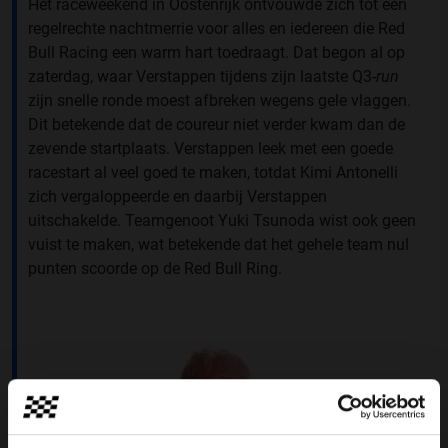
Het raceweekend in Oostenrijk ontvouwde zich tot een
regelrechte nachtmerrie voor alles en iedereen die Red
Bull Racing een warm hart toedraagt. Dat begon al op
zaterdag, waar Verstappen tijdens zijn laatste Q3-
run
zijn snelle ronde moest afbreken wegens gele vlaggen.
Dit betekende dat de coureur niet verder kwam dan de
zevende startplaats. Verstappen leek met een goede
racestart al veel goed te maken, totdat Kimi Antonelli
zich vergaloppeerde en daarbij Verstappen
uitschakelde. Teamgenoot Yuki Tsunoda wist ook geen
vuist te maken, wat betekende dat het gehele team nul
punten scoorde op de Red Bull Ring.