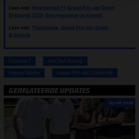
Lees ook:
Weerbericht F1 Grand Prix van Groot-
Brittannië 2025: Een regenrace op komst?
Lees ook:
Tijdschema: Grand Prix van Groot-
Brittannië
Formule 1
Red Bull Racing
Helmut Marko
Grand Prix van Oostenrijk
GERELATEERDE UPDATES
03-08-2026