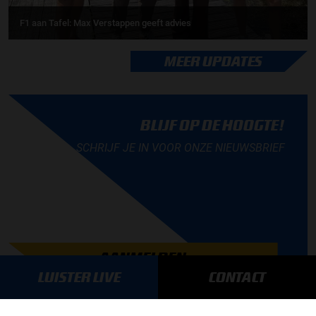
F1 aan Tafel: Max Verstappen geeft advies
MEER UPDATES
BLIJF OP DE HOOGTE!
SCHRIJF JE IN VOOR ONZE NIEUWSBRIEF
AANMELDEN
LUISTER LIVE
CONTACT