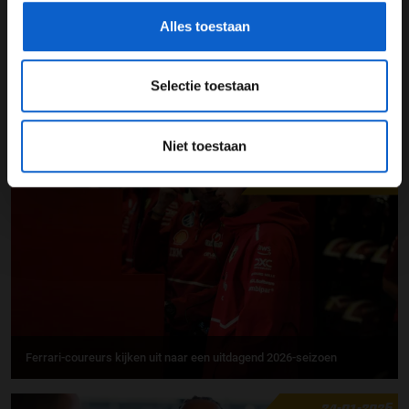
Alles toestaan
Selectie toestaan
Laurent Mekies tempert verwachtingen voor F1-seizoen 2026:
"Uitdaging is monumentaal"
Niet toestaan
25-01-2026
PREMIUM UPDATE
Ferrari-coureurs kijken uit naar een uitdagend 2026-seizoen
24-01-2026