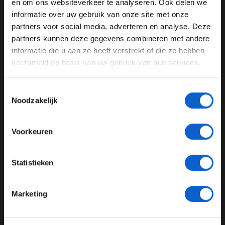
en om ons websiteverkeer te analyseren. Ook delen we
informatie over uw gebruik van onze site met onze
Ben je 24 jaar of ouder?
GERELATEERDE UPDATES
partners voor social media, adverteren en analyse. Deze
Pas je advertentie instellingen aan en klik hieronder om
partners kunnen deze gegevens combineren met andere
door te gaan naar de website!
31-01-2026
informatie die u aan ze heeft verstrekt of die ze hebben
verzameld op basis van uw gebruik van hun services.
Advertentie instellingen
Toon alle alcoholische drankenadvertenties (18+)
Toestemmingsselectie
Toon alle kansspelenadvertenties (24+)
Noodzakelijk
Meer informatie?
Voorkeuren
Mekies trots na historische shakedown Red Bull in Barcelona met
nieuwe DM01-krachtbron
JONGER DAN 24
Statistieken
24 JAAR OF OUDER
25-01-2026
Marketing
*Raadpleeg ons
privacybeleid
voor meer informatie over
gegevensgebruik en -bescherming.