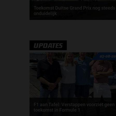
Toekomst Duitse Grand Prix nog steeds
onduidelijk
Hoewel het met de kaartverkoop voor de Grand Prix
van Duitsland goed gaat, is de toekomst van de...
UPDATES
07-08-20
F1 aan Tafel: Verstappen voorziet geen
toekomst in Formule 1