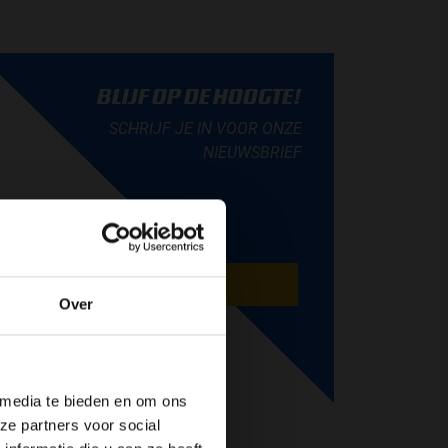
BLIJF OP DE HOOGTE!
SCHRIJF JE IN VOOR ONZE
NIEUWSBRIEF
AANMELDEN
Over
de website!
 media te bieden en om ons
ze partners voor social