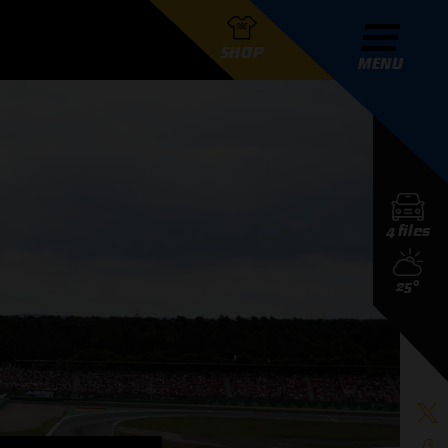
SHOP
MENU
R GRAND PRIX RADIO
4 files
DERS
25°
D PRIX RADIO TEAM
D PRIX RADIO ACTIES