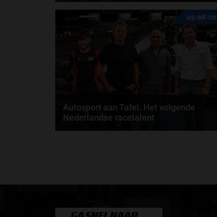
Max Verstappen wil géén Formule 1-team, de FIA e
05-08-20
de motorfabrikanten zaten niet op één lijn en...
door
de redactie van Grand Prix Radio
Autosport aan Tafel: Het volgende
Nederlandse racetalent
Hoe klim je naar te top in de racewereld? Wat is er
nodig om alles uit je carrière te halen? En hoe...
door
de redactie van Grand Prix Radio
GA SNEL NAAR…