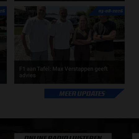
n
Rob van Someren, Beitske Visser en Frans
26
03-08-2026
Verschuur schuiven aan in de nieuwe F1 aan Tafel.
Iedere...
door
Tim Koenders
F1 aan Tafel: Max Verstappen geeft
advies
Max Verstappen adviseert Red Bull. Gaat George
MEER UPDATES
Russell weg bij Mercedes? En moet de budgetcap...
door
de redactie van Grand Prix Radio
ONLINE RADIO LUISTEREN