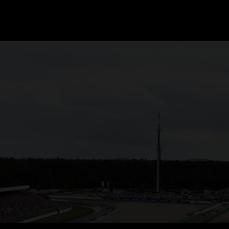
GRAND PRIX UPDATES
OVE
F1 UPDATES
FOUN
F1 KWALIFICATIES
GRAN
F1 RACES
GRAN
F1 KALENDER
F1 COUREURS KAMPIOENSCHAP