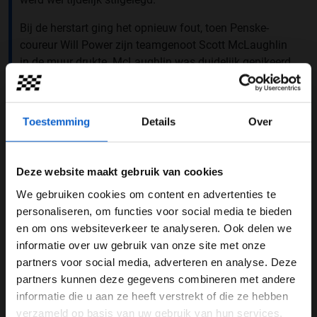
Bij de herstart ging het opnieuw fout, toen Penske-
coureur Will Power zijn teamgenoot Scott McLaughlin
in de muur drukte. McLaughlin was duidelijk gepikeerd
en maakte een ronde later, toen Power langsreed,
handgebaren naar zijn Penske-collega. Het zorgde weer
voor een neutralisatie, maar ook daarna controleerde
Toestemming
Details
Over
Herta de wedstrijd en won hij voor het eerst in ruim twee
jaar (Indianapolis Road Course 2022, red) een race.
Deze website maakt gebruik van cookies
We gebruiken cookies om content en advertenties te
WELKOM BIJ GRAND PRIX RADIO
personaliseren, om functies voor social media te bieden
en om ons websiteverkeer te analyseren. Ook delen we
informatie over uw gebruik van onze site met onze
Ben je 24 jaar of ouder?
partners voor social media, adverteren en analyse. Deze
Pas je advertentie instellingen aan en klik hieronder om
partners kunnen deze gegevens combineren met andere
door te gaan naar de website!
informatie die u aan ze heeft verstrekt of die ze hebben
verzameld op basis van uw gebruik van hun services.