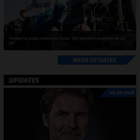
VeeKay na lastig weekend in Iowa: ''Eén van onze zwaarste tot nu
toe''
MEER UPDATES
UPDATES
06-08-2026