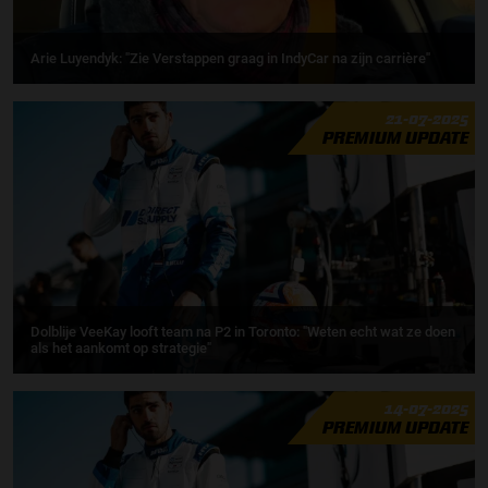
Arie Luyendyk: "Zie Verstappen graag in IndyCar na zijn carrière''
21-07-2025
PREMIUM UPDATE
Dolblije VeeKay looft team na P2 in Toronto: "Weten echt wat ze doen
als het aankomt op strategie"
14-07-2025
PREMIUM UPDATE