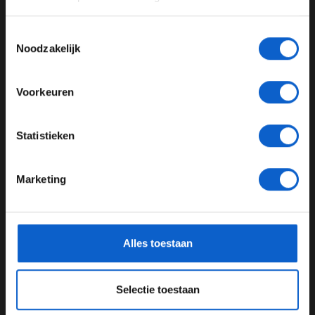
Advertentie instellingen
Toon alle alcoholische drankenadvertenties (18+)
Toestemmingsselectie
Toon alle kansspelenadvertenties (24+)
Noodzakelijk
Colton Herta - Ontario Honda Dealers Indy Toronto - By:
Meer informatie?
Travis Hinkle (Pec Imagencloud)
Voorkeuren
Lees ook:
Red Bull en Verstappen om tafel na verhitte
discussies
JONGER DAN 24
Statistieken
Lees ook:
Niki Terpsta en Olav Mol te gast in F1 aan
24 JAAR OF OUDER
Tafel
Marketing
Lees ook:
Pascal Wehrlein voor het eerst
*Raadpleeg ons
privacybeleid
voor meer informatie over
wereldkampioen Formule E na bizar slot
gegevensgebruik en -bescherming.
Alles toestaan
IndyCar
Rinus VeeKay
Selectie toestaan
GERELATEERDE UPDATES