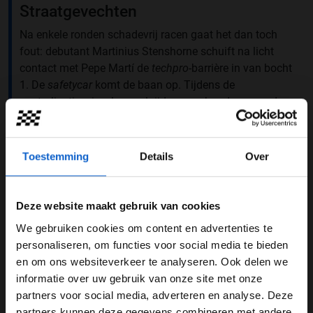
Straatgevechten
Na enkele ronden schadevrij racen gaat het dan toch
fout: debutant Martinius Stenshorne schuift na licht
contact met Pepe Martí de
techpro-
barrière in van bocht
1. De
safetycar
komt de baan op. Tijdens de
neutralisatie wisselen veel rijders van banden, waardoor
de volgorde ietwat door elkaar wordt geschud. Fornaroli
is de grootste verliezer: hij verliest de leiding en zakt
naar P4.
Toestemming
Details
Over
Deze website maakt gebruik van cookies
We gebruiken cookies om content en advertenties te
WELKOM BIJ GRAND PRIX RADIO
personaliseren, om functies voor social media te bieden
en om ons websiteverkeer te analyseren. Ook delen we
informatie over uw gebruik van onze site met onze
Ben je 24 jaar of ouder?
partners voor social media, adverteren en analyse. Deze
Pas je advertentie instellingen aan en klik hieronder om
partners kunnen deze gegevens combineren met andere