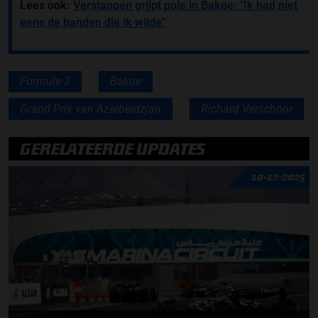
Lees ook:
Verstappen grijpt pole in Bakoe: "Ik had niet
eens de banden die ik wilde"
Formule 2
Bakoe
Grand Prix van Azerbeidzjan
Richard Verschoor
GERELATEERDE UPDATES
10-12-2025