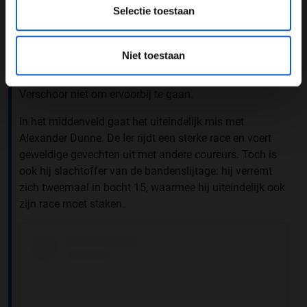
Selectie toestaan
hun kans om plekken te winnen. Gabriele Mini zakt
door zijn banden heen en verliest de tweede positie aan
Joshua Dürksen. Richard Verschoor heeft grote moeite
Niet toestaan
met Rafael Villagomez: de Van Amersfoort-rijders is te
langzaam, maar in de krappe straten van Bakoe lukt het
Verschoor niet om ervoorbij te gaan.
In het middenveld gaat het uiteindelijk mis met
Alexander Dunne. De Ier rijdt een sterke race en voert
geweldige gevechten uit met andere coureurs. Toch is
ook hij slachtoffer van de bandenslijtage: hij verremt
zich tweemaal in bocht 15, waarmee hij uiteindelijk ook
zijn race moet staken.