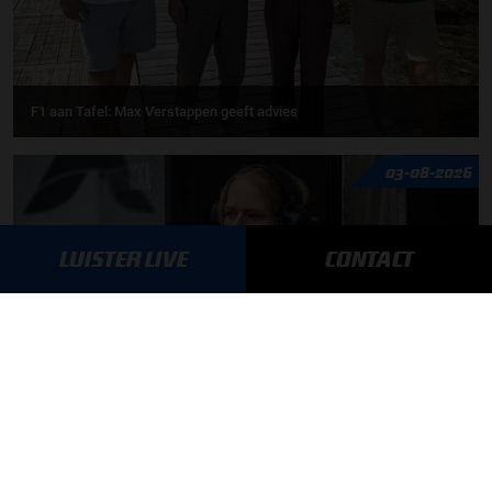
F1 aan Tafel: Max Verstappen geeft advies
03-08-2026
LUISTER LIVE
CONTACT
Daniëlle Geel en Werner Budding te gast in F1 aan Tafel
31-07-2026