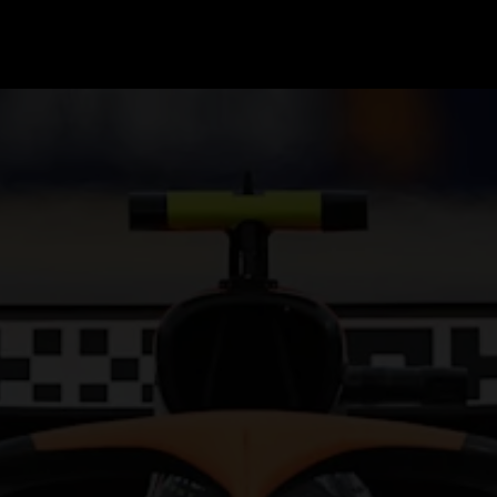
GRAND PRIX UPDATES
OVE
F1 UPDATES
FOUN
F1 KWALIFICATIES
GRAN
F1 RACES
GRAN
F1 KALENDER
F1 COUREURS KAMPIOENSCHAP