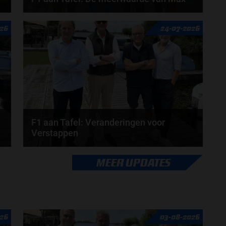
Geen enkele sensor kan wat Max Verstappen voelt,
026
24-07-2026
Formule 1-CEO Stefano Domenicali zorgt voor...
door
de redactie van Grand Prix Radio
F1 aan Tafel: Veranderingen voor
Verstappen
Veranderingen aanstaande voor Max Verstappen en
MEER UPDATES
Red Bull. McLaren en Aston Martin komen met
grote...
door
de redactie van Grand Prix Radio
26
03-08-2026