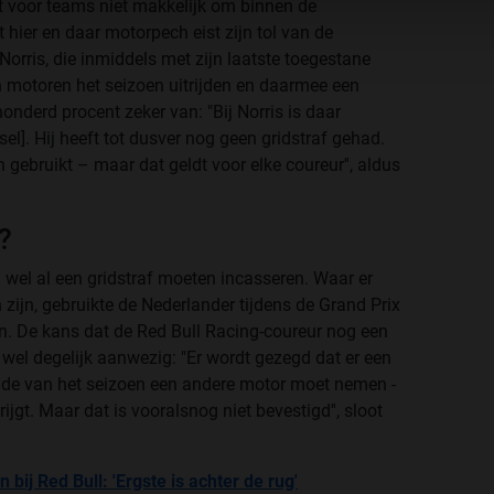
t voor teams niet makkelijk om binnen de
 hier en daar motorpech eist zijn tol van de
orris, die inmiddels met zijn laatste toegestane
an motoren het seizoen uitrijden en daarmee een
nderd procent zeker van: "Bij Norris is daar
l]. Hij heeft tot dusver nog geen gridstraf gehad.
n gebruikt – maar dat geldt voor elke coureur'', aldus
?
en wel al een gridstraf moeten incasseren. Waar er
ijn, gebruikte de Nederlander tijdens de Grand Prix
oen. De kans dat de Red Bull Racing-coureur nog een
 wel degelijk aanwezig: "Er wordt gezegd dat er een
inde van het seizoen een andere motor moet nemen -
ijgt. Maar dat is vooralsnog niet bevestigd'', sloot
ij Red Bull: 'Ergste is achter de rug'