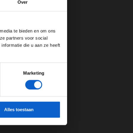
Over
de website!
 media te bieden en om ons
ze partners voor social
nformatie die u aan ze heeft
Marketing
cherming.
Alles toestaan