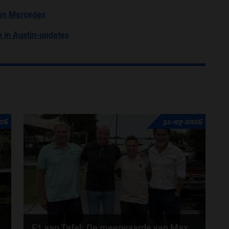
nen Mercedes
 in Austin-updates
26
31-07-2026
F1 aan Tafel: De meerwaarde van Max