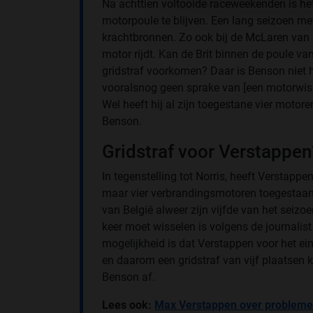
Na achttien voltooide raceweekenden is he
motorpoule te blijven. Een lang seizoen met
krachtbronnen. Zo ook bij de McLaren van N
motor rijdt. Kan de Brit binnen de poule v
gridstraf voorkomen? Daar is Benson niet ho
vooralsnog geen sprake van [een motorwisse
Wel heeft hij al zijn toegestane vier motore
Benson.
Gridstraf voor Verstappen
In tegenstelling tot Norris, heeft Verstapp
maar vier verbrandingsmotoren toegestaan z
van België alweer zijn vijfde van het seiz
keer moet wisselen is volgens de journalist
mogelijkheid is dat Verstappen voor het e
en daarom een gridstraf van vijf plaatsen kr
Benson af.
Lees ook:
Max Verstappen over problemen b