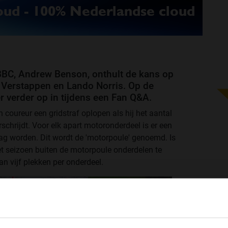
BBC, Andrew Benson, onthult de kans op
 Verstappen en Lando Norris. Op de
r verder op in tijdens een Fan Q&A.
oureur een gridstraf oplopen als hij het aantal
chrijdt. Voor elk apart motoronderdeel is er een
g worden. Dit wordt de 'motorpoule' genoemd. Is
 seizoen buiten de motorpoule onderdelen te
an vijf plekken per onderdeel.
WELKOM BIJ GRAND PRIX RADIO