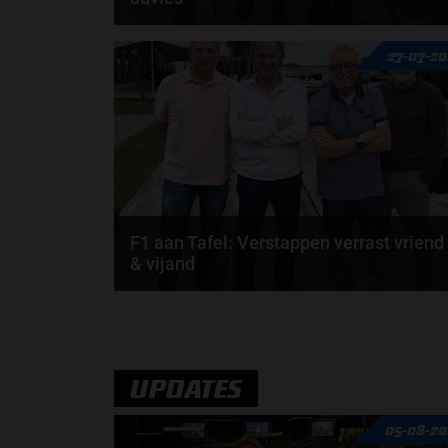
Max Verstappen adviseert Red Bull. Gaat George
27-07-2
Russell weg bij Mercedes? En moet de budgetcap...
door
de redactie van Grand Prix Radio
F1 aan Tafel: Verstappen verrast vriend
& vijand
Max Verstappen verrast zichzelf. De opmerkelijke
straffen en blauwe vlaggen. En Maleisië is terug...
door
de redactie van Grand Prix Radio
UPDATES
05-08-20