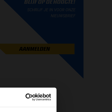
BLIJF OP DE HOOGTE!
SCHRIJF JE IN VOOR ONZE
NIEUWSBRIEF
AANMELDEN