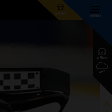
SHOP
MENU
R GRAND PRIX RADIO
4 files
DERS
17°
D PRIX RADIO TEAM
D PRIX RADIO ACTIES