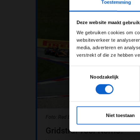
Toestemming
Pas je adv
Deze website maakt gebruik
We gebruiken cookies om cont
websiteverkeer te analyseren
media, adverteren en analys
verstrekt of die ze hebben v
Toestemmingsselectie
Noodzakelijk
*Raadpl
Niet toestaan
Foto: Red Bull Content Pool
Gridstraf voor Norris?