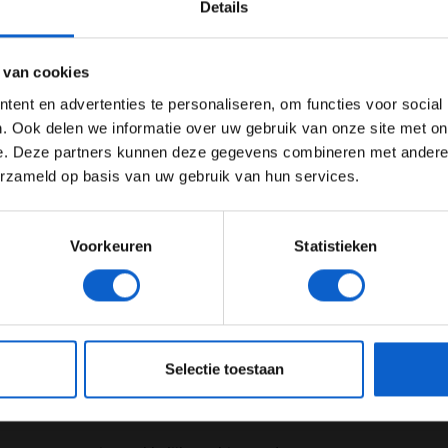
Details
Ben je 24 jaar of ouder?
ertentie instellingen aan en klik hieronder om door te gaan naar 
 van cookies
Advertentie instellingen
ent en advertenties te personaliseren, om functies voor social
Toon alle alcoholische drankenadvertenties (18+)
. Ook delen we informatie over uw gebruik van onze site met on
e. Deze partners kunnen deze gegevens combineren met andere i
Toon alle kansspelenadvertenties (24+)
erzameld op basis van uw gebruik van hun services.
Meer informatie?
Voorkeuren
Statistieken
JONGER DAN 24
24 JAAR OF OUDER
eeg ons
privacybeleid
voor meer informatie over gegevensgebruik en -bes
Selectie toestaan