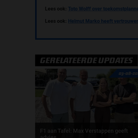
Lees ook:
Toto Wolff over toekomstplan
Lees ook:
Helmut Marko heeft vertrouwen
GERELATEERDE UPDATES
03-08-20
F1 aan Tafel: Max Verstappen geeft
advies