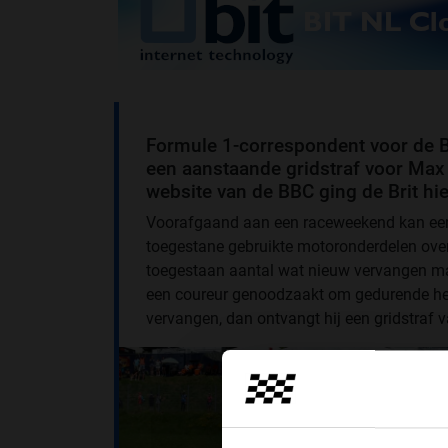
Formule 1-correspondent voor de 
een aanstaande gridstraf voor Max
website van de BBC ging de Brit hie
Voorafgaand aan een raceweekend kan een c
toegestane gebruikte motoronderdelen overs
toegestaan aantal wat nieuw vervangen ma
een coureur genoodzaakt om gedurende het
vervangen, dan ontvangt hij een gridstraf v