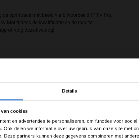
 de sprintrace mét beeld via bijvoorbeeld F1TV Pro.
v Mol tijdens de kwalificatie en de race te
pp of volg deze liveblog!
WELKOM BIJ GRAND PRIX RADIO
Details
Ben je 24 jaar of ouder?
ertentie instellingen aan en klik hieronder om door te gaan naar 
 van cookies
Advertentie instellingen
ent en advertenties te personaliseren, om functies voor social
Toon alle alcoholische drankenadvertenties (18+)
. Ook delen we informatie over uw gebruik van onze site met on
e. Deze partners kunnen deze gegevens combineren met andere i
Toon alle kansspelenadvertenties (24+)