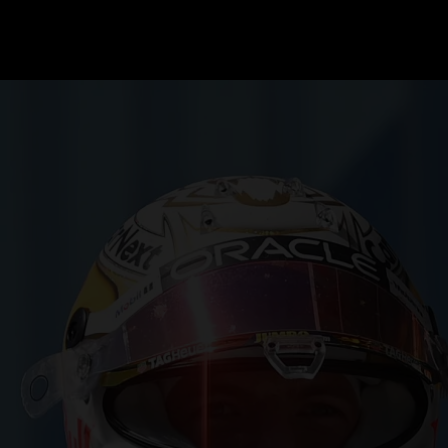
GRAND PRIX UPDATES
OVE
F1 UPDATES
FOUN
F1 KWALIFICATIES
GRAN
F1 RACES
GRAN
F1 KALENDER
F1 COUREURS KAMPIOENSCHAP