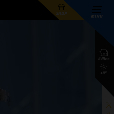
SHOP
MENU
R GRAND PRIX RADIO
6 files
DERS
18°
D PRIX RADIO TEAM
D PRIX RADIO ACTIES