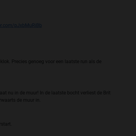
ter.com/pJxbMuRiBb
lok. Precies genoeg voor een laatste run als de
t nu in de muur! In de laatste bocht verliest de Brit
rwaarts de muur in.
rstart.