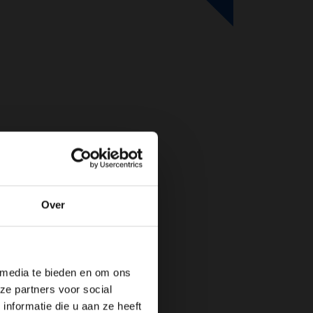
Over
de website!
 media te bieden en om ons
ze partners voor social
nformatie die u aan ze heeft