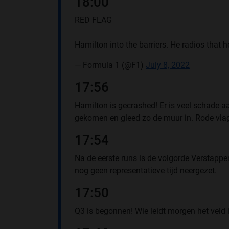
18:00
RED FLAG
Hamilton into the barriers. He radios that h
— Formula 1 (@F1)
July 8, 2022
17:56
Hamilton is gecrashed! Er is veel schade aa
gekomen en gleed zo de muur in. Rode vlag n
17:54
Na de eerste runs is de volgorde Verstappen 
nog geen representatieve tijd neergezet.
17:50
Q3 is begonnen! Wie leidt morgen het veld 