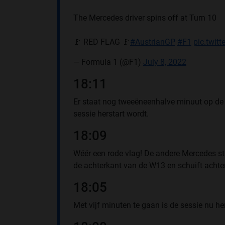
The Mercedes driver spins off at Turn 10
🚩 RED FLAG 🚩
#AustrianGP
#F1
pic.twit
— Formula 1 (@F1)
July 8, 2022
18:11
Er staat nog tweeëneenhalve minuut op de k
sessie herstart wordt.
18:09
Wéér een rode vlag! De andere Mercedes staa
de achterkant van de W13 en schuift achte
18:05
Met vijf minuten te gaan is de sessie nu he