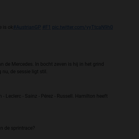
e is ok
#AustrianGP
#F1
pic.twitter.com/yyTtcaN9h0
n de Mercedes. In bocht zeven is hij in het grind
u, de sessie ligt stil.
- Leclerc - Sainz - Pérez - Russell. Hamilton heeft
in de sprintrace?