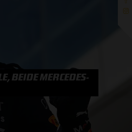
E, BEIDE MERCEDES-