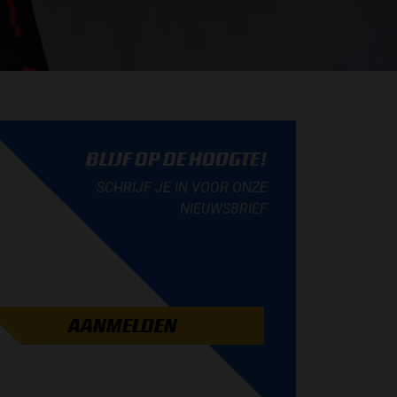
BLIJF OP DE HOOGTE!
SCHRIJF JE IN VOOR ONZE
NIEUWSBRIEF
AANMELDEN