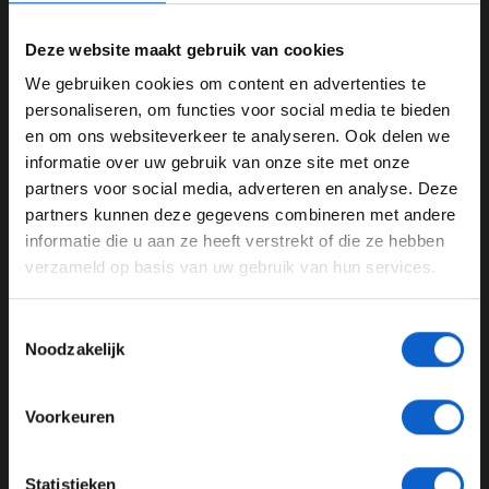
vol aan onderhandelingen met racepromotors. Niet
alleen met Zandvoort, maar ook met de vijf Grands Prix
Deze website maakt gebruik van cookies
waarvan de contracten dit jaar aflopen: Duitsland,
We gebruiken cookies om content en advertenties te
Engeland, Italië, Mexico en Spanje. Pas als er meer
WELKOM BIJ GRAND PRIX RADIO
personaliseren, om functies voor social media te bieden
duidelijkheid is over de toekomst van die races, kan er
en om ons websiteverkeer te analyseren. Ook delen we
een kalender worden opgemaakt en waarschijnlijk zal
informatie over uw gebruik van onze site met onze
er ook dan pas nieuws over Zandvoort te melden zijn.
Ben je 24 jaar of ouder?
partners voor social media, adverteren en analyse. Deze
Pas je advertentie instellingen aan en klik hieronder om
partners kunnen deze gegevens combineren met andere
door te gaan naar de website!
informatie die u aan ze heeft verstrekt of die ze hebben
F1
Zandvoort
Jan Lammers
verzameld op basis van uw gebruik van hun services.
Advertentie instellingen
Formula One Management
Toon alle alcoholische drankenadvertenties (18+)
Toestemmingsselectie
Toon alle kansspelenadvertenties (24+)
Grote Prijs van Nederland
Noodzakelijk
Meer informatie?
GERELATEERDE UPDATES
Voorkeuren
16-12-2025
JONGER DAN 24
Statistieken