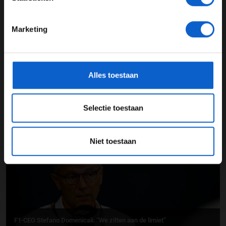
24 JAAR OF OUDER
Marketing
*Raadpleeg ons
privacybeleid
voor meer informatie over
gegevensgebruik en -bescherming.
Alles toestaan
Breaking: Grand Prix van Portugal vervangt Grand Prix van Zandvoort
Selectie toestaan
09-09-2025
PREMIUM UPDATE
Niet toestaan
F1-CEO Stefano Domenicali: “We zitten aan de limiet”