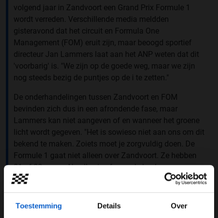
volgend jaar in Zandvoort een Grand Prix Formule 1
wordt verreden. Verschillende media meldden
gisteravond dat het circuit en Formula One
Management (FOM) eruit zijn, maar beoogd sportief
directeur Jan Lammers laat aan het ANP weten dat dit
'voorbarig' is. "We zijn op de goede weg, maar we zijn
nog steeds bezig de puntjes op de i te zetten."
De onderhandelingen tussen Zandvoort en FOM
bevinden zich dus in een afrondende fase, maar
Lammers kan niet aangeven of en wanneer het groene
licht wordt gegeven. "Het is sowieso niet aan ons om dit
bekend te maken. Zoiets moet je zorgvuldig doen. De
Formule 1 gaat niet alleen over Zandvoort. Ze hebben
21 of 22 races. Als alles is afgerond, dan komen we
waarschijnlijk samen met het nieuws naar buiten. Maar
zover is het nog niet. We zijn wel optimistisch."
Toestemming
Details
Over
Formula One Management heeft momenteel de handen