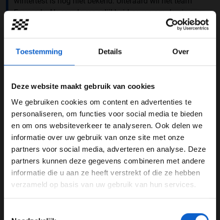
wintertest is nog niet bekend. Uiteraard wil het team
Fernando Alonso de mogelijkheid geven om de nieuwe
auto te leren kennen, maar dit biedt nu ook de
mogelijkheid voor Felipe Drugovich en Stoffel
Vandoorne om in actie te komen.
Toestemming
Details
Over
Deze website maakt gebruik van cookies
We gebruiken cookies om content en advertenties te
WELKOM BIJ GRAND PRIX RADIO
personaliseren, om functies voor social media te bieden
en om ons websiteverkeer te analyseren. Ook delen we
informatie over uw gebruik van onze site met onze
Ben je 24 jaar of ouder?
partners voor social media, adverteren en analyse. Deze
Pas je advertentie instellingen aan en klik hieronder om
partners kunnen deze gegevens combineren met andere
door te gaan naar de website!
informatie die u aan ze heeft verstrekt of die ze hebben
verzameld op basis van uw gebruik van hun services.
Advertentie instellingen
Toon alle alcoholische drankenadvertenties (18+)
Foto: Aston Martin F1 Team
Toestemmingsselectie
Toon alle kansspelenadvertenties (24+)