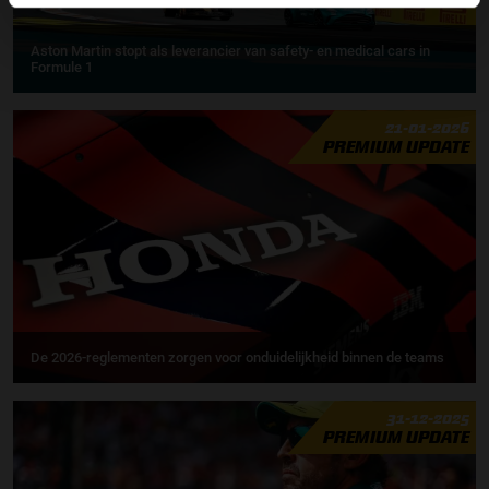
Aston Martin stopt als leverancier van safety- en medical cars in
Formule 1
21-01-2026
PREMIUM UPDATE
De 2026-reglementen zorgen voor onduidelijkheid binnen de teams
31-12-2025
PREMIUM UPDATE