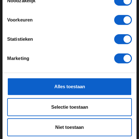
Noodzakelijk
Lees ook:
Alpine lanceert A523
Meer informatie?
Lees ook:
Max Verstappen gaat samenwerking aan
Voorkeuren
met Heineken
Lees ook:
Wat te verwachten tijdens de testdagen
JONGER DAN 24
Statistieken
24 JAAR OF OUDER
Marketing
Aston Martin
Lance Stroll
*Raadpleeg ons
privacybeleid
voor meer informatie over
gegevensgebruik en -bescherming.
GERELATEERDE UPDATES
Alles toestaan
21-01-2026
Selectie toestaan
Niet toestaan