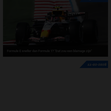
Formule E sneller dan Formule 1? "Dat zou een blamage zijn"
11-02-2026