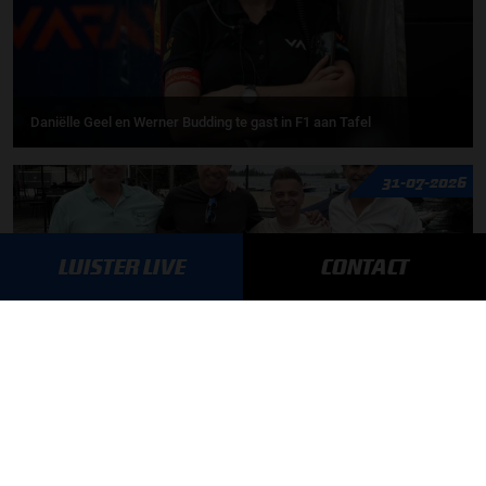
Daniëlle Geel en Werner Budding te gast in F1 aan Tafel
31-07-2026
LUISTER LIVE
CONTACT
F1 aan Tafel: De meerwaarde van Max
MEER UPDATES