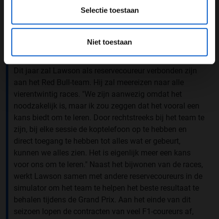
A post shared by Visa Cash App RB F1 Team (@visacashapprb)
Selectie toestaan
Niet toestaan
Leerproces als reservecoureur
Dit jaar zal Lawson als reservecoureur verbonden zijn
aan het Red Bull-team. Hij zal meereizen naar alle
vierentwintig races. "We zijn aanwezig omdat het
noodzakelijk is, maar ik zou zeggen dat het vooral een
kans biedt om te leren. Door rechtstreeks bij het team te
zijn, bij elke sessie de koptelefoon op te hebben en
direct toegang te hebben tot alles wat er gebeurt,
kunnen we alles zien. Het is eigenlijk meer een kans
voor ons om te leren." Naast het bijwonen van de races,
werkt Lawson samen met andere reservecoureurs in de
simulator om het team te helpen het beste resultaat te
behalen tijdens de Grand Prix. Aan het einde van dit
seizoen lopen de contracten van veel F1-coureurs af,