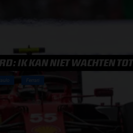
F1 TEAMS KAMPIOENSCHAP
MAX VERSTAPPEN
RACE GEMIST
RD: IK KAN NIET WACHTEN TO
AANMELDEN NIEUWSBRIEF
Paulo
Ferrari
NEEM CONTACT OP