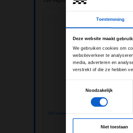
Las Vegas zijn wij weer terug met onze sne
Toestemming
Pas je adv
Deze website maakt gebruik
We gebruiken cookies om cont
websiteverkeer te analyseren
media, adverteren en analys
verstrekt of die ze hebben v
Toestemmingsselectie
Noodzakelijk
Dit bericht op Instagram bekijken
*Raadpl
Niet toestaan