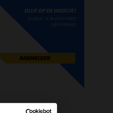
BLIJF OP DE HOOGTE!
SCHRIJF JE IN VOOR ONZE
NIEUWSBRIEF
AANMELDEN