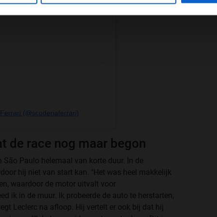
Ferrari (@scuderiaferrari)
at de race nog maar begon
an
São Paulo helemaal van korte duur. In de
or hij niet van start kan. "Het was heel makkelijk
en, waardoor de motor uitvalt voor
ed ik in de muur. Ik probeerde de auto te herstarten,
gt Leclerc na afloop. Hij vertelt er ook bij dat hij