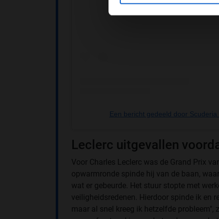
Een bericht gedeeld door Scuderia 
Leclerc uitgevallen voord
Voor Charles Leclerc was de Grand Prix v
opwarmronde spinde hij van de baan, waardo
wat er gebeurde. Het stuur stopte met werk
veiligheidsredenen. Hierdoor spinde ik en re
maar al snel kreeg ik hetzelfde probleem", ze