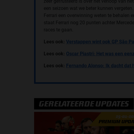
zeer gefrusteerd is over het verloop van het
een seizoen wat we beter kunnen vergeten. 
Ferrari een overwinning weten te behalen 
staat Ferrari nog 20 punten achter Merced
races te gaan.
Lees ook:
Verstappen wint ook GP São Pa
Lees ook:
Oscar Piastri: Het was een ee
Lees ook:
Fernando Alonso: Ik dacht dat 
GERELATEERDE UPDATES
25-01-2
PREMIUM UPDA