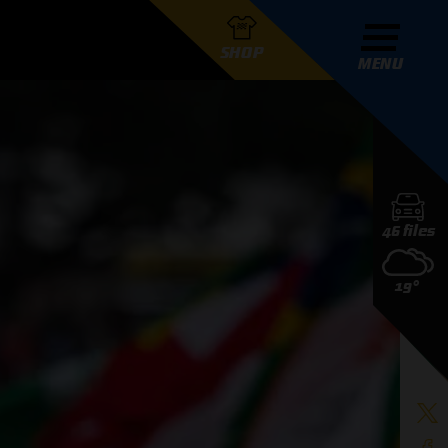
SHOP
MENU
R GRAND PRIX RADIO
46 files
DERS
19°
D PRIX RADIO TEAM
D PRIX RADIO ACTIES