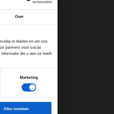
Over
de website!
 media te bieden en om ons
ze partners voor social
nformatie die u aan ze heeft
Marketing
cherming.
Alles toestaan