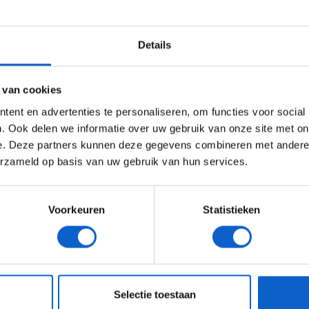
lheid".
WELKOM BIJ GRAND PRIX RADIO
Details
Ben je 24 jaar of ouder?
ertentie instellingen aan en klik hieronder om door te gaan naar 
 van cookies
Advertentie instellingen
ent en advertenties te personaliseren, om functies voor social
Toon alle alcoholische drankenadvertenties (18+)
. Ook delen we informatie over uw gebruik van onze site met on
e. Deze partners kunnen deze gegevens combineren met andere i
Toon alle kansspelenadvertenties (24+)
erzameld op basis van uw gebruik van hun services.
Meer informatie?
Voorkeuren
Statistieken
JONGER DAN 24
24 JAAR OF OUDER
eeg ons
privacybeleid
voor meer informatie over gegevensgebruik en -bes
Selectie toestaan