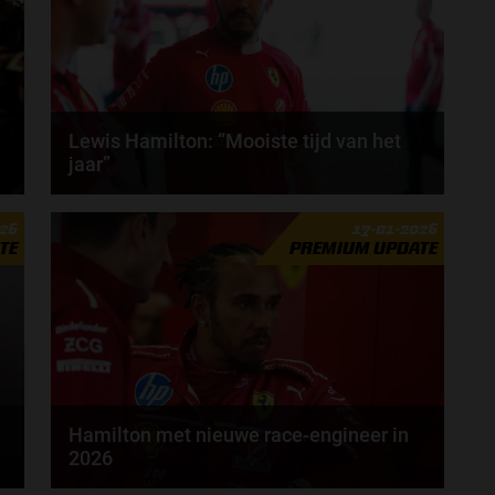
Lewis Hamilton: “Mooiste tijd van het
jaar”
Het Formule 1-seizoen van 2026 staat op het punt
026
17-01-2026
van beginnen, volgens Lewis Hamilton is dat de...
TE
PREMIUM UPDATE
door
Tim Koenders
Hamilton met nieuwe race-engineer in
2026