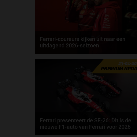
Ferrari-coureurs kijken uit naar een
uitdagend 2026-seizoen
Lewis Hamilton rijdt in 2027 al 20 jaar in de Formule
23-01-2
1. Toch geeft de Brit aan dat 2026 misschien...
PREMIUM UPDA
door
Elvira Kieboom
Ferrari presenteert de SF-26: Dit is de
nieuwe F1-auto van Ferrari voor 2026