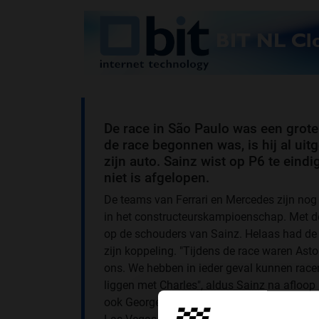
De race in
São Paulo was een grote 
de race begonnen was, is hij al ui
zijn auto. Sainz wist op P6 te ein
niet is afgelopen.
De teams van Ferrari en Mercedes zijn nog 
in het constructeurskampioenschap. Met de
op de schouders van Sainz. Helaas had de
zijn koppeling. "Tijdens de race waren Ast
ons. We hebben in ieder geval kunnen rac
liggen met Charles", aldus Sainz na afloop 
ook George Russell uit, waardoor de strijd 