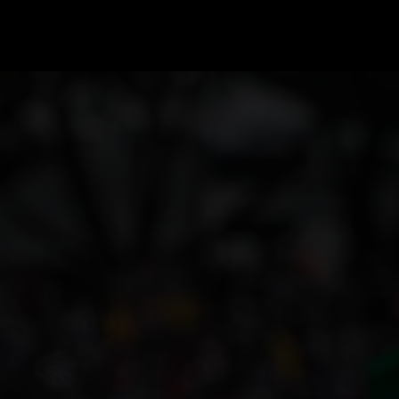
GRAND PRIX UPDATES
OVE
F1 UPDATES
FOUN
F1 KWALIFICATIES
GRAN
F1 RACES
GRAN
F1 KALENDER
F1 COUREURS KAMPIOENSCHAP