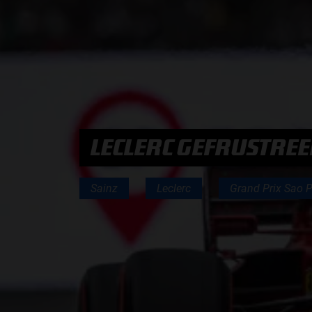
PODCASTS
HOE TE BELUISTEREN?
PODCAST PRESENTATOREN
LECLERC GEFRUSTREE
PODCAST F1 AAN TAFEL
PODCAST AUTOSPORT AAN TAFEL
Sainz
Leclerc
Grand Prix Sao 