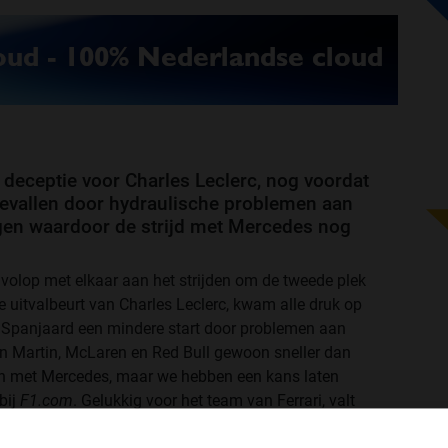
deceptie voor Charles Leclerc, nog voordat
tgevallen door hydraulische problemen aan
digen waardoor de strijd met Mercedes nog
volop met elkaar aan het strijden om de tweede plek
 uitvalbeurt van Charles Leclerc, kwam alle druk op
 Spanjaard een mindere start door problemen aan
on Martin, McLaren en Red Bull gewoon sneller dan
en met Mercedes, maar we hebben een kans laten
bij
F1.com
. Gelukkig voor het team van Ferrari, valt
aankomt op de laatste twee races van het seizoen. "In