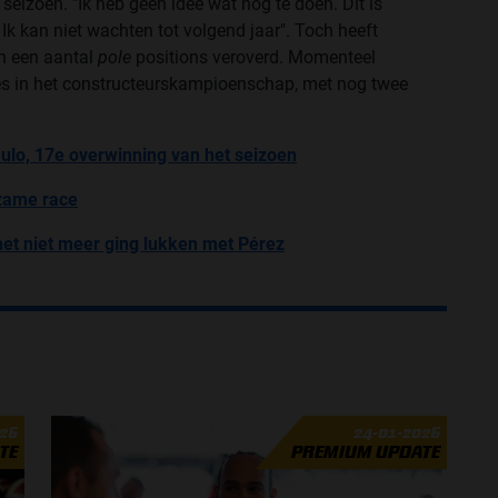
 seizoen. "Ik heb geen idee wat nog te doen. Dit is
Ik kan niet wachten tot volgend jaar". Toch heeft
en een aantal
pole
positions veroverd. Momenteel
es in het constructeurskampioenschap, met nog twee
ulo, 17e overwinning van het seizoen
nzame race
het niet meer ging lukken met Pérez
026
24-01-2026
TE
PREMIUM UPDATE