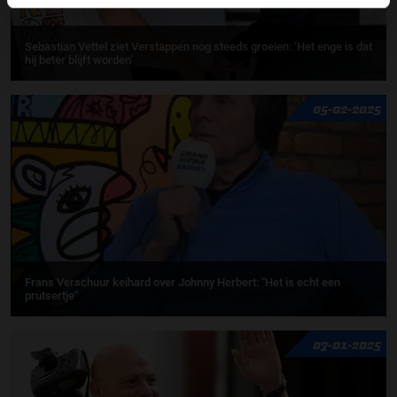
Sebastian Vettel ziet Verstappen nog steeds groeien: ‘Het enge is dat
hij beter blijft worden’
05-02-2025
Frans Verschuur keihard over Johnny Herbert: "Het is echt een
prutsertje"
07-01-2025