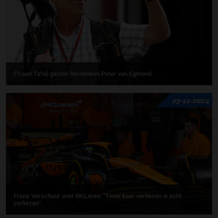
F1 aan Tafel-gasten herdenken Peter van Egmond
27-11-2024
Frans Verschuur over McLaren: ''Twee keer verliezen is echt
verliezen''