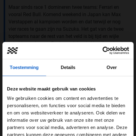
Maar sinds race 1 domineren twee teams: Ferrari en
vooral Red Bull. Komend weekend in Japan kan Max
Verstappen al kampioen worden en dat terwijl er nog
vier races te gaan zijn na Suzuka. Het gat van de twee
topteams naar de rest van het veld is bij tijd en wijle
schrikbarend groot. En dus stelt Lewis Hamilton dat de
FIA gefaald is in de missie om het veld dichter bij elkaar
te brengen.
Toestemming
Details
Over
Deze website maakt gebruik van cookies
We gebruiken cookies om content en advertenties te
WELKOM BIJ GRAND PRIX RADIO
personaliseren, om functies voor social media te bieden
en om ons websiteverkeer te analyseren. Ook delen we
informatie over uw gebruik van onze site met onze
Ben je 24 jaar of ouder?
partners voor social media, adverteren en analyse. Deze
Pas je advertentie instellingen aan en klik hieronder om
partners kunnen deze gegevens combineren met andere