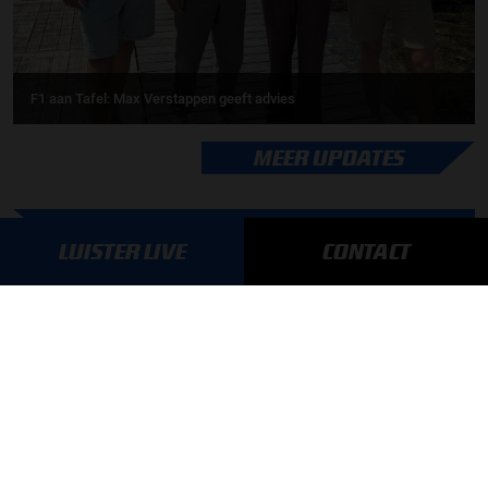
F1 aan Tafel: Max Verstappen geeft advies
MEER UPDATES
LUISTER LIVE
CONTACT
BLIJF OP DE HOOGTE!
SCHRIJF JE IN VOOR ONZE NIEUWSBRIEF
AANMELDEN