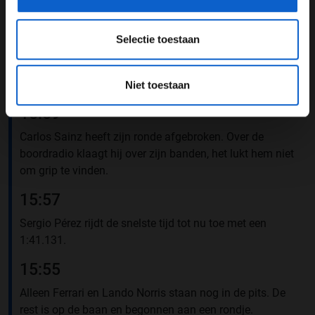
16:02
Selectie toestaan
Er staan nog 5 minuten op de klok en het gaat voor
Lewis Hamilton spannend worden. De Brit ligt nu op de
tiende plek en moet dus nog aan de bak.
Niet toestaan
15:59
Carlos Sainz heeft zijn ronde afgebroken. Over de
boordradio klaagt hij over zijn banden, het lukt hem niet
om grip te vinden.
15:57
Sergio Pérez rijdt de snelste tijd tot nu toe met een
1:41.131.
15:55
Alleen Ferrari en Lando Norris staan nog in de pits. De
rest is op de baan en begonnen aan een rondje.