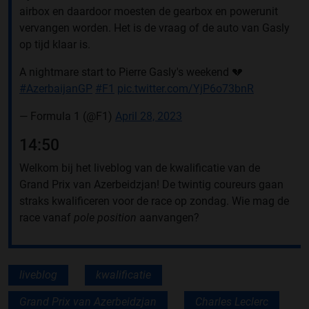
airbox en daardoor moesten de gearbox en powerunit
vervangen worden. Het is de vraag of de auto van Gasly
op tijd klaar is.
A nightmare start to Pierre Gasly's weekend 💔
#AzerbaijanGP
#F1
pic.twitter.com/YjP6o73bnR
— Formula 1 (@F1)
April 28, 2023
14:50
Welkom bij het liveblog van de kwalificatie van de
Grand Prix van Azerbeidzjan! De twintig coureurs gaan
straks kwalificeren voor de race op zondag. Wie mag de
race vanaf
pole position
aanvangen?
liveblog
kwalificatie
Grand Prix van Azerbeidzjan
Charles Leclerc