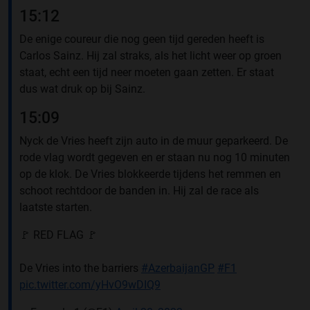
15:12
De enige coureur die nog geen tijd gereden heeft is
Carlos Sainz. Hij zal straks, als het licht weer op groen
staat, echt een tijd neer moeten gaan zetten. Er staat
dus wat druk op bij Sainz.
15:09
Nyck de Vries heeft zijn auto in de muur geparkeerd. De
rode vlag wordt gegeven en er staan nu nog 10 minuten
op de klok. De Vries blokkeerde tijdens het remmen en
schoot rechtdoor de banden in. Hij zal de race als
laatste starten.
🚩 RED FLAG 🚩
De Vries into the barriers
#AzerbaijanGP
#F1
pic.twitter.com/yHvO9wDIQ9