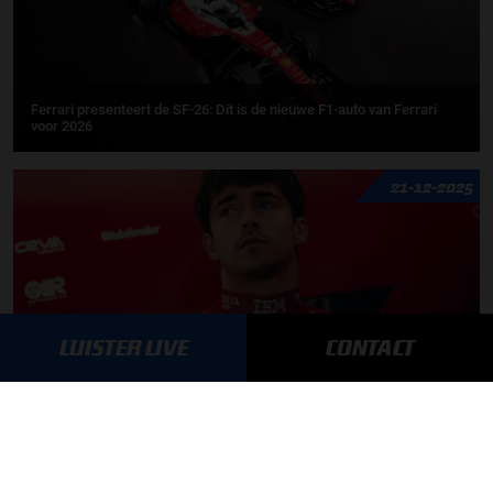
Ferrari presenteert de SF-26: Dit is de nieuwe F1-auto van Ferrari
voor 2026
21-12-2025
LUISTER LIVE
CONTACT
Charles Leclerc over 'vanzelfsprekende' vroege focus op 2026 bij
Ferrari: ''Geen spijt van''
14-12-2025