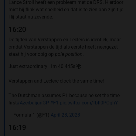
Lance Stroll heeft een probleem met de DRS. Hierdoor
mist hij flink wat snelheid en dat is te zien aan zijn tijd.
Hij staat nu zevende.
16:20
De tijden van Verstappen en Leclerc is identiek, maar
omdat Verstappen de tijd als eerste heeft neergezet
staat hij voorlopig op
pole position
.
Just extraordinary: 1m 40.445s 🤯
Verstappen and Leclerc clock the same time!
The Dutchman assumes P1 because he set the time
first
#AzerbaijanGP
#F1
pic.twitter.com/fbfl0POqhY
— Formula 1 (@F1)
April 28, 2023
16:19