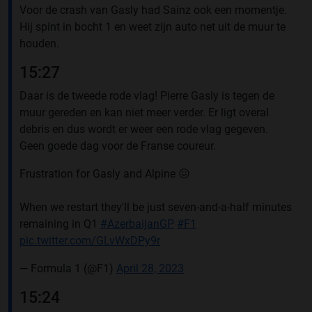
Voor de crash van Gasly had Sainz ook een momentje.
Hij spint in bocht 1 en weet zijn auto net uit de muur te
houden.
15:27
Daar is de tweede rode vlag! Pierre Gasly is tegen de
muur gereden en kan niet meer verder. Er ligt overal
debris en dus wordt er weer een rode vlag gegeven.
Geen goede dag voor de Franse coureur.
Frustration for Gasly and Alpine 😖
When we restart they'll be just seven-and-a-half minutes
remaining in Q1
#AzerbaijanGP
#F1
pic.twitter.com/GLvWxDPy9r
— Formula 1 (@F1)
April 28, 2023
15:24