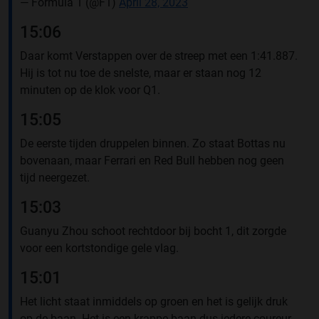
— Formula 1 (@F1)
April 28, 2023
15:06
Daar komt Verstappen over de streep met een 1:41.887.
Hij is tot nu toe de snelste, maar er staan nog 12
minuten op de klok voor Q1.
15:05
De eerste tijden druppelen binnen. Zo staat Bottas nu
bovenaan, maar Ferrari en Red Bull hebben nog geen
tijd neergezet.
15:03
Guanyu Zhou schoot rechtdoor bij bocht 1, dit zorgde
voor een kortstondige gele vlag.
15:01
Het licht staat inmiddels op groen en het is gelijk druk
op de baan. Het is een krappe baan dus iedere coureur